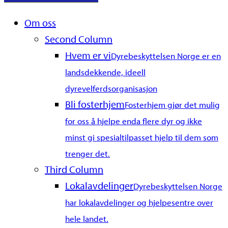
Close
Om oss
Menu
Second Column
Hvem er vi
Dyrebeskyttelsen Norge er en
landsdekkende, ideell
dyrevelferdsorganisasjon
Bli fosterhjem
Fosterhjem gjør det mulig
for oss å hjelpe enda flere dyr og ikke
minst gi spesialtilpasset hjelp til dem som
trenger det.
Third Column
Lokalavdelinger
Dyrebeskyttelsen Norge
har lokalavdelinger og hjelpesentre over
hele landet.