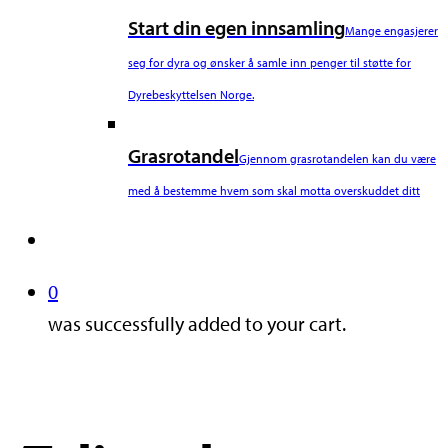
Start din egen innsamling
Mange engasjerer
seg for dyra og ønsker å samle inn penger til støtte for
Dyrebeskyttelsen Norge.
Grasrotandel
Gjennom grasrotandelen kan du være
med å bestemme hvem som skal motta overskuddet ditt
search
0
was successfully added to your cart.
Nyheter