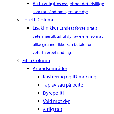
Bli frivillig
Hos oss jobber det frivillige
som tar hånd om hjemløse dyr
Fourth Column
Lisaklinikken
Landets første gratis
veterinærtilbud til dyr av eiere, som av
ulike grunner ikke kan betale for
veterinærbehandling.
Fifth Column
Arbeidsområder
Kastrering og ID-merking
Tap av sau på beite
Dyrepoliti
Vold mot dyr
Ærlig talt