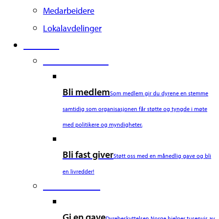
Medarbeidere
Lokalavdelinger
Støtt oss
Second Column
Bli medlem
Som medlem gir du dyrene en stemme
samtidig som organisasjonen får støtte og tyngde i møte
med politikere og myndigheter.
Bli fast giver
Støtt oss med en månedlig gave og bli
en livredder!
Third Column
Gi en gave
Dyrebeskyttelsen Norge hjelper tusenvis av