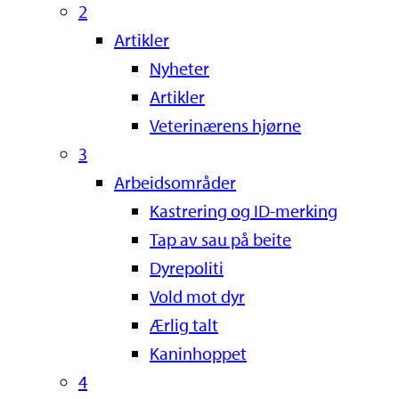
2
Artikler
Nyheter
Artikler
Veterinærens hjørne
3
Arbeidsområder
Kastrering og ID-merking
Tap av sau på beite
Dyrepoliti
Vold mot dyr
Ærlig talt
Kaninhoppet
4