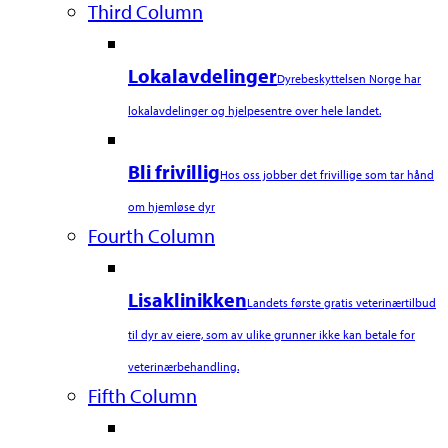
Third Column
Lokalavdelinger
Dyrebeskyttelsen Norge har
lokalavdelinger og hjelpesentre over hele landet.
Bli frivillig
Hos oss jobber det frivillige som tar hånd
om hjemløse dyr
Fourth Column
Lisaklinikken
Landets første gratis veterinærtilbud
til dyr av eiere, som av ulike grunner ikke kan betale for
veterinærbehandling.
Fifth Column