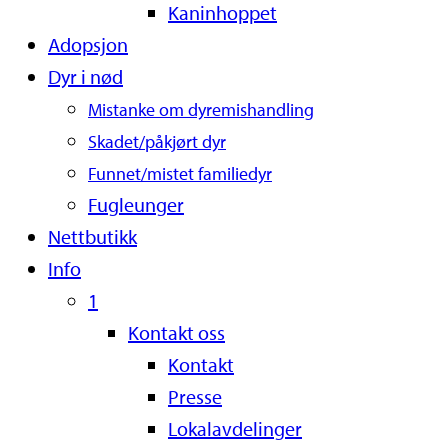
Kaninhoppet
Adopsjon
Dyr i nød
Mistanke om dyremishandling
Skadet/påkjørt dyr
Funnet/mistet familiedyr
Fugleunger
Nettbutikk
Info
1
Kontakt oss
Kontakt
Presse
Lokalavdelinger