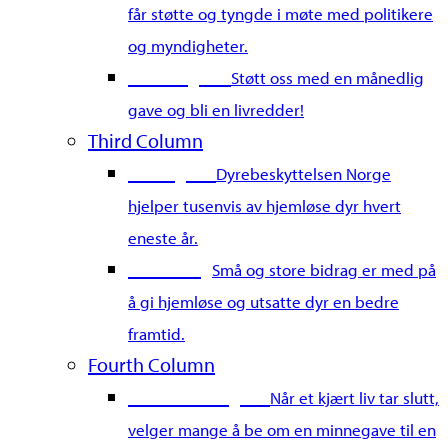
får støtte og tyngde i møte med politikere
og myndigheter.
Bli fast giver
Støtt oss med en månedlig
gave og bli en livredder!
Third Column
Gi en gave
Dyrebeskyttelsen Norge
hjelper tusenvis av hjemløse dyr hvert
eneste år.
Merkedag
Små og store bidrag er med på
å gi hjemløse og utsatte dyr en bedre
framtid.
Fourth Column
Gi en minnegave
Når et kjært liv tar slutt,
velger mange å be om en minnegave til en