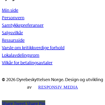
Min side
Personvern
Samtykkepreferanser
Salgsvilkår
Ressursside
Varsle om kritikkverdige forhold
Lokalavdelingsrom
Vilkår for betalingsavtaler
©
2026
Dyrebeskyttelsen Norge. Design og utvikling
av
RESPONSIV MEDIA
Share
Tweet
Share
Pin