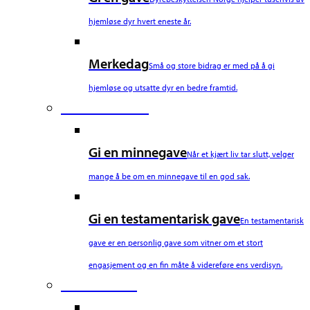
hjemløse dyr hvert eneste år.
Merkedag
Små og store bidrag er med på å gi
hjemløse og utsatte dyr en bedre framtid.
Fourth Column
Gi en minnegave
Når et kjært liv tar slutt, velger
mange å be om en minnegave til en god sak.
Gi en testamentarisk gave
En testamentarisk
gave er en personlig gave som vitner om et stort
engasjement og en fin måte å videreføre ens verdisyn.
Fifth Column