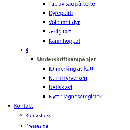
Tap av sau på beite
Dyrepoliti
Vold mot dyr
Ærlig talt
Kaninhoppet
4
Underskriftkampanjer
ID-merking av katt
Nei til fyrverkeri
Uetisk avl
Nytt diagnoseregister
Kontakt
Kontakt oss
Presseside