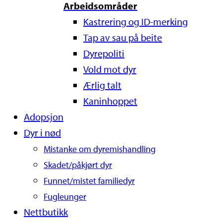
Arbeidsområder
Kastrering og ID-merking
Tap av sau på beite
Dyrepoliti
Vold mot dyr
Ærlig talt
Kaninhoppet
Adopsjon
Dyr i nød
Mistanke om dyremishandling
Skadet/påkjørt dyr
Funnet/mistet familiedyr
Fugleunger
Nettbutikk