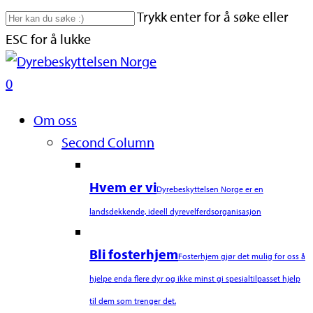
Skip
Trykk enter for å søke eller
to
ESC for å lukke
main
Close
content
Search
search
0
Naviger
Om oss
Second Column
Hvem er vi
Dyrebeskyttelsen Norge er en
landsdekkende, ideell dyrevelferdsorganisasjon
Bli fosterhjem
Fosterhjem gjør det mulig for oss å
hjelpe enda flere dyr og ikke minst gi spesialtilpasset hjelp
til dem som trenger det.