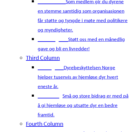
Bli medlem
Som medlem gir du dyrene
en stemme samtidig som organisasjonen
får støtte og tyngde i møte med politikere
og myndigheter.
Bli fast giver
Støtt oss med en månedlig
gave og bli en livredder!
Third Column
Gi en gave
Dyrebeskyttelsen Norge
hjelper tusenvis av hjemløse dyr hvert
eneste år.
Merkedag
Små og store bidrag er med på
å gi hjemløse og utsatte dyr en bedre
framtid.
Fourth Column