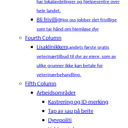
har lokalavdelinger og hjelpesentre over
hele landet.
Bli frivillig
Hos oss jobber det frivillige
som tar hånd om hjemløse dyr
Fourth Column
Lisaklinikken
Landets første gratis
veterinærtilbud til dyr av eiere, som av
ulike grunner ikke kan betale for
veterinærbehandling.
Fifth Column
Arbeidsområder
Kastrering og ID-merking
Tap av sau på beite
Dyrepoliti