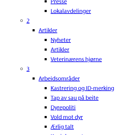
Presse
Lokalavdelinger
2
Artikler
Nyheter
Artikler
Veterinærens hjørne
3
Arbeidsområder
Kastrering og ID-merking
Tap av sau på beite
Dyrepoliti
Vold mot dyr
Ærlig talt