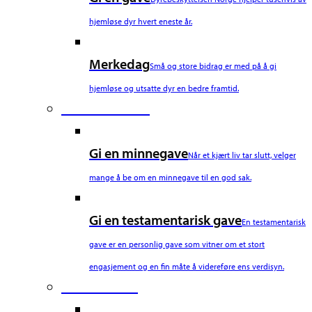
hjemløse dyr hvert eneste år.
Merkedag
Små og store bidrag er med på å gi
hjemløse og utsatte dyr en bedre framtid.
Fourth Column
Gi en minnegave
Når et kjært liv tar slutt, velger
mange å be om en minnegave til en god sak.
Gi en testamentarisk gave
En testamentarisk
gave er en personlig gave som vitner om et stort
engasjement og en fin måte å videreføre ens verdisyn.
Fifth Column