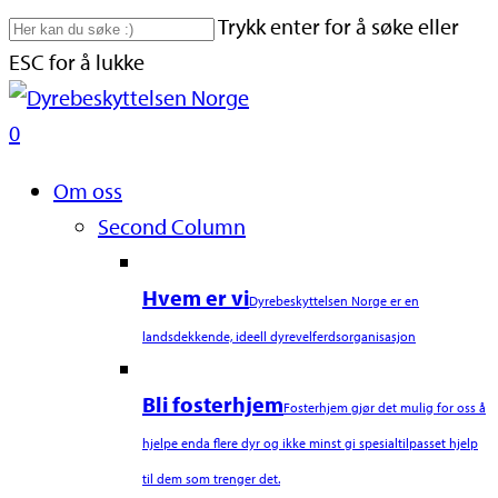
Skip
Trykk enter for å søke eller
to
ESC for å lukke
main
Close
content
Search
search
0
Naviger
Om oss
Second Column
Hvem er vi
Dyrebeskyttelsen Norge er en
landsdekkende, ideell dyrevelferdsorganisasjon
Bli fosterhjem
Fosterhjem gjør det mulig for oss å
hjelpe enda flere dyr og ikke minst gi spesialtilpasset hjelp
til dem som trenger det.