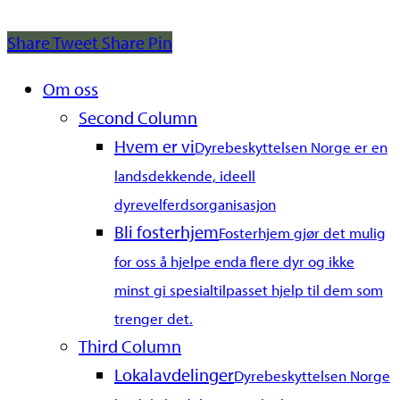
Share
Tweet
Share
Pin
Close
Om oss
Menu
Second Column
Hvem er vi
Dyrebeskyttelsen Norge er en
landsdekkende, ideell
dyrevelferdsorganisasjon
Bli fosterhjem
Fosterhjem gjør det mulig
for oss å hjelpe enda flere dyr og ikke
minst gi spesialtilpasset hjelp til dem som
trenger det.
Third Column
Lokalavdelinger
Dyrebeskyttelsen Norge