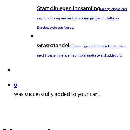
Start din egen innsamling
Mange engasjerer
seg for dyra og ønsker å samle inn penger til støtte for
Dyrebeskyttelsen Norge.
Grasrotandel
Gjennom grasrotandelen kan du være
med å bestemme hvem som skal motta overskuddet ditt
search
0
was successfully added to your cart.
Nyheter