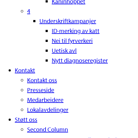
Kaninhoppet
4
Underskriftkampanjer
ID-merking av katt
Nei til fyrverkeri
Uetisk avl
Nytt diagnoseregister
Kontakt
Kontakt oss
Presseside
Medarbeidere
Lokalavdelinger
Støtt oss
Second Column