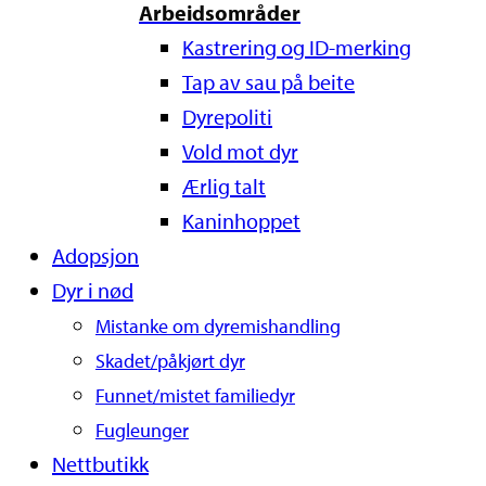
Arbeidsområder
Kastrering og ID-merking
Tap av sau på beite
Dyrepoliti
Vold mot dyr
Ærlig talt
Kaninhoppet
Adopsjon
Dyr i nød
Mistanke om dyremishandling
Skadet/påkjørt dyr
Funnet/mistet familiedyr
Fugleunger
Nettbutikk