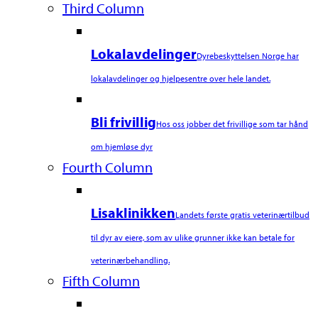
Third Column
Lokalavdelinger
Dyrebeskyttelsen Norge har
lokalavdelinger og hjelpesentre over hele landet.
Bli frivillig
Hos oss jobber det frivillige som tar hånd
om hjemløse dyr
Fourth Column
Lisaklinikken
Landets første gratis veterinærtilbud
til dyr av eiere, som av ulike grunner ikke kan betale for
veterinærbehandling.
Fifth Column