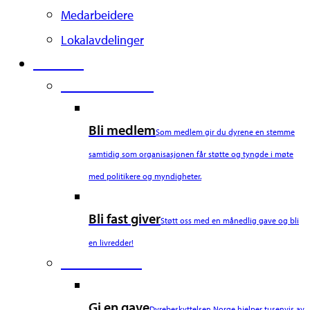
Medarbeidere
Lokalavdelinger
Støtt oss
Second Column
Bli medlem
Som medlem gir du dyrene en stemme
samtidig som organisasjonen får støtte og tyngde i møte
med politikere og myndigheter.
Bli fast giver
Støtt oss med en månedlig gave og bli
en livredder!
Third Column
Gi en gave
Dyrebeskyttelsen Norge hjelper tusenvis av