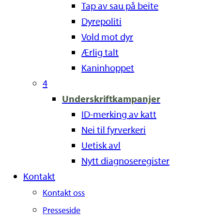
Tap av sau på beite
Dyrepoliti
Vold mot dyr
Ærlig talt
Kaninhoppet
4
Underskriftkampanjer
ID-merking av katt
Nei til fyrverkeri
Uetisk avl
Nytt diagnoseregister
Kontakt
Kontakt oss
Presseside