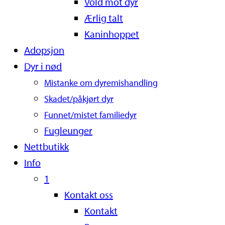
Vold mot dyr
Ærlig talt
Kaninhoppet
Adopsjon
Dyr i nød
Mistanke om dyremishandling
Skadet/påkjørt dyr
Funnet/mistet familiedyr
Fugleunger
Nettbutikk
Info
1
Kontakt oss
Kontakt