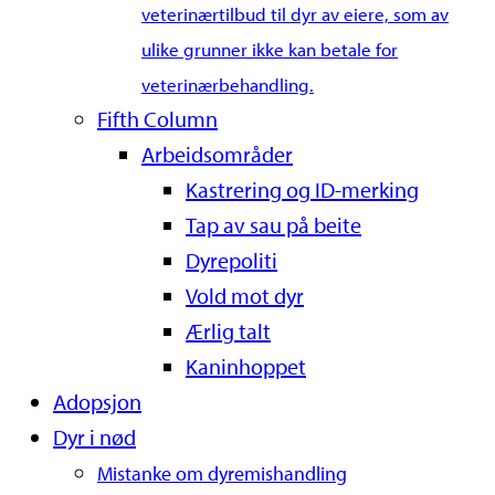
veterinærtilbud til dyr av eiere, som av
ulike grunner ikke kan betale for
veterinærbehandling.
Fifth Column
Arbeidsområder
Kastrering og ID-merking
Tap av sau på beite
Dyrepoliti
Vold mot dyr
Ærlig talt
Kaninhoppet
Adopsjon
Dyr i nød
Mistanke om dyremishandling