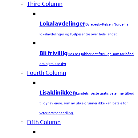
Third Column
Lokalavdelinger
Dyrebeskyttelsen Norge har
lokalavdelinger og hjelpesentre over hele landet.
Bli frivillig
Hos oss jobber det frivillige som tar hånd
om hjemløse dyr
Fourth Column
Lisaklinikken
Landets første gratis veterinærtilbud
til dyr av eiere, som av ulike grunner ikke kan betale for
veterinærbehandling.
Fifth Column