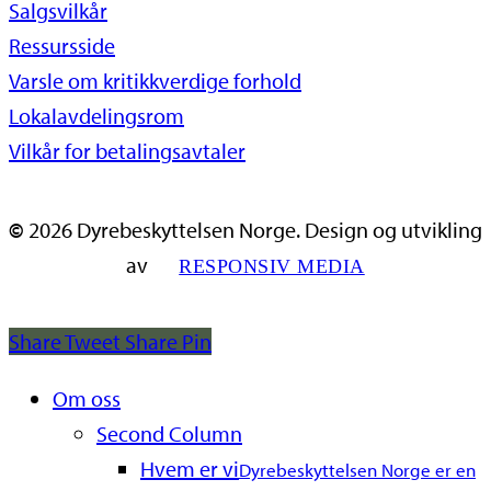
Salgsvilkår
Ressursside
Varsle om kritikkverdige forhold
Lokalavdelingsrom
Vilkår for betalingsavtaler
©
2026
Dyrebeskyttelsen Norge. Design og utvikling
av
RESPONSIV MEDIA
Share
Tweet
Share
Pin
Close
Om oss
Menu
Second Column
Hvem er vi
Dyrebeskyttelsen Norge er en