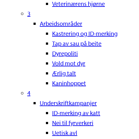
Veterinærens hjørne
3
Arbeidsområder
Kastrering og ID-merking
Tap av sau på beite
Dyrepoliti
Vold mot dyr
Ærlig talt
Kaninhoppet
4
Underskriftkampanjer
ID-merking av katt
Nei til fyrverkeri
Uetisk avl