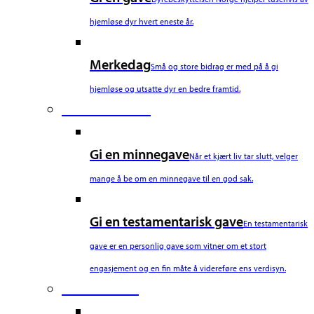
hjemløse dyr hvert eneste år.
Merkedag
Små og store bidrag er med på å gi
hjemløse og utsatte dyr en bedre framtid.
Fourth Column
Gi en minnegave
Når et kjært liv tar slutt, velger
mange å be om en minnegave til en god sak.
Gi en testamentarisk gave
En testamentarisk
gave er en personlig gave som vitner om et stort
engasjement og en fin måte å videreføre ens verdisyn.
Fifth Column