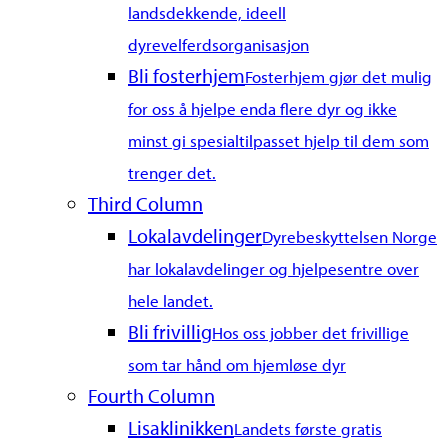
landsdekkende, ideell
dyrevelferdsorganisasjon
Bli fosterhjem
Fosterhjem gjør det mulig
for oss å hjelpe enda flere dyr og ikke
minst gi spesialtilpasset hjelp til dem som
trenger det.
Third Column
Lokalavdelinger
Dyrebeskyttelsen Norge
har lokalavdelinger og hjelpesentre over
hele landet.
Bli frivillig
Hos oss jobber det frivillige
som tar hånd om hjemløse dyr
Fourth Column
Lisaklinikken
Landets første gratis