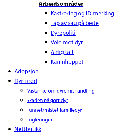
Arbeidsområder
Kastrering og ID-merking
Tap av sau på beite
Dyrepoliti
Vold mot dyr
Ærlig talt
Kaninhoppet
Adopsjon
Dyr i nød
Mistanke om dyremishandling
Skadet/påkjørt dyr
Funnet/mistet familiedyr
Fugleunger
Nettbutikk