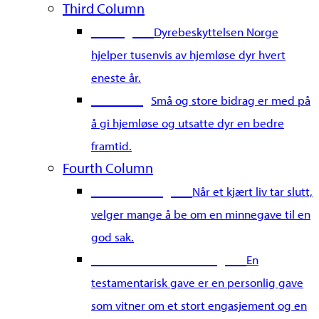
Third Column
Gi en gave
Dyrebeskyttelsen Norge
hjelper tusenvis av hjemløse dyr hvert
eneste år.
Merkedag
Små og store bidrag er med på
å gi hjemløse og utsatte dyr en bedre
framtid.
Fourth Column
Gi en minnegave
Når et kjært liv tar slutt,
velger mange å be om en minnegave til en
god sak.
Gi en testamentarisk gave
En
testamentarisk gave er en personlig gave
som vitner om et stort engasjement og en