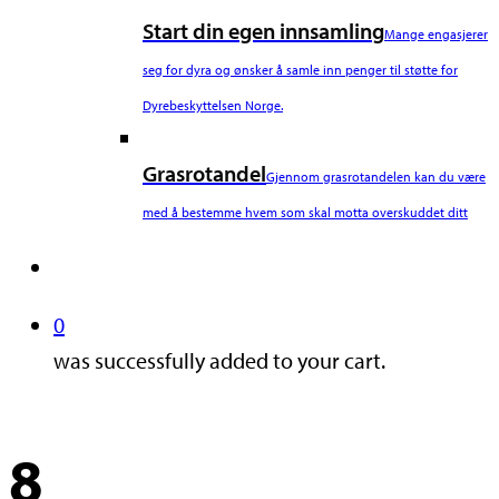
Start din egen innsamling
Mange engasjerer
seg for dyra og ønsker å samle inn penger til støtte for
Dyrebeskyttelsen Norge.
Grasrotandel
Gjennom grasrotandelen kan du være
med å bestemme hvem som skal motta overskuddet ditt
search
0
was successfully added to your cart.
8