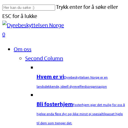
Skip
Trykk enter for å søke eller
to
ESC for å lukke
main
Close
content
Search
search
0
Naviger
Om oss
Second Column
Hvem er vi
Dyrebeskyttelsen Norge er en
landsdekkende, ideell dyrevelferdsorganisasjon
Bli fosterhjem
Fosterhjem gjør det mulig for oss å
hjelpe enda flere dyr og ikke minst gi spesialtilpasset hjelp
til dem som trenger det.