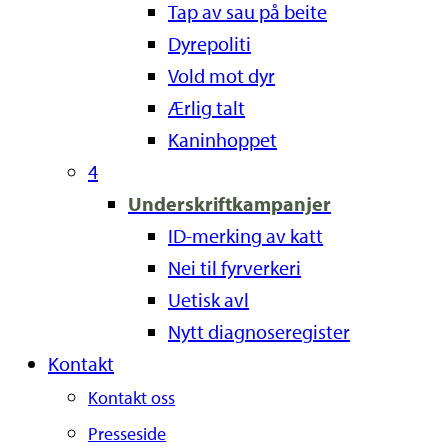
Tap av sau på beite
Dyrepoliti
Vold mot dyr
Ærlig talt
Kaninhoppet
4
Underskriftkampanjer
ID-merking av katt
Nei til fyrverkeri
Uetisk avl
Nytt diagnoseregister
Kontakt
Kontakt oss
Presseside