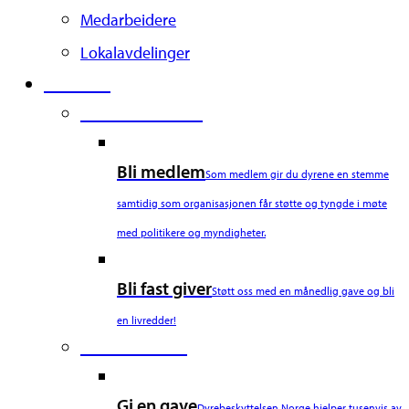
Medarbeidere
Lokalavdelinger
Støtt oss
Second Column
Bli medlem
Som medlem gir du dyrene en stemme
samtidig som organisasjonen får støtte og tyngde i møte
med politikere og myndigheter.
Bli fast giver
Støtt oss med en månedlig gave og bli
en livredder!
Third Column
Gi en gave
Dyrebeskyttelsen Norge hjelper tusenvis av