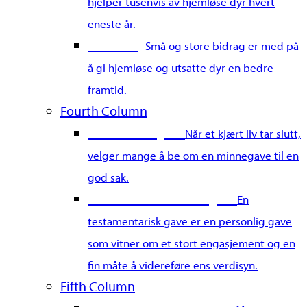
hjelper tusenvis av hjemløse dyr hvert
eneste år.
Merkedag
Små og store bidrag er med på
å gi hjemløse og utsatte dyr en bedre
framtid.
Fourth Column
Gi en minnegave
Når et kjært liv tar slutt,
velger mange å be om en minnegave til en
god sak.
Gi en testamentarisk gave
En
testamentarisk gave er en personlig gave
som vitner om et stort engasjement og en
fin måte å videreføre ens verdisyn.
Fifth Column