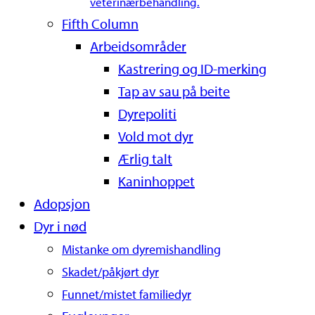
veterinærbehandling.
Fifth Column
Arbeidsområder
Kastrering og ID-merking
Tap av sau på beite
Dyrepoliti
Vold mot dyr
Ærlig talt
Kaninhoppet
Adopsjon
Dyr i nød
Mistanke om dyremishandling
Skadet/påkjørt dyr
Funnet/mistet familiedyr