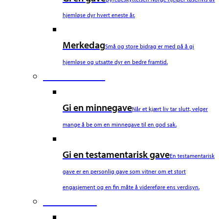
hjemløse dyr hvert eneste år.
Merkedag
Små og store bidrag er med på å gi
hjemløse og utsatte dyr en bedre framtid.
Fourth Column
Gi en minnegave
Når et kjært liv tar slutt, velger
mange å be om en minnegave til en god sak.
Gi en testamentarisk gave
En testamentarisk
gave er en personlig gave som vitner om et stort
engasjement og en fin måte å videreføre ens verdisyn.
Fifth Column