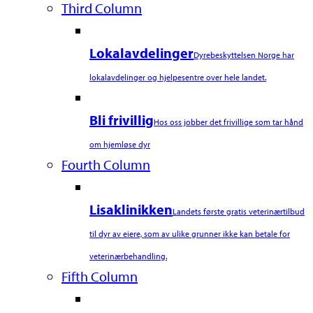
Third Column
Lokalavdelinger
Dyrebeskyttelsen Norge har
lokalavdelinger og hjelpesentre over hele landet.
Bli frivillig
Hos oss jobber det frivillige som tar hånd
om hjemløse dyr
Fourth Column
Lisaklinikken
Landets første gratis veterinærtilbud
til dyr av eiere, som av ulike grunner ikke kan betale for
veterinærbehandling.
Fifth Column