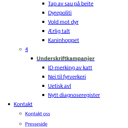
Tap av sau på beite
Dyrepoliti
Vold mot dyr
Ærlig talt
Kaninhoppet
4
Underskriftkampanjer
ID-merking av katt
Nei til fyrverkeri
Uetisk avl
Nytt diagnoseregister
Kontakt
Kontakt oss
Presseside