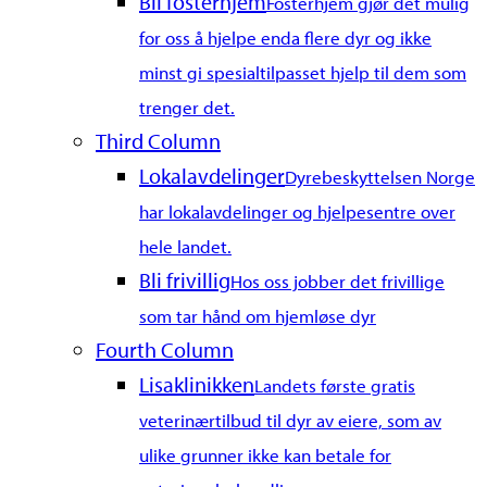
Bli fosterhjem
Fosterhjem gjør det mulig
for oss å hjelpe enda flere dyr og ikke
minst gi spesialtilpasset hjelp til dem som
trenger det.
Third Column
Lokalavdelinger
Dyrebeskyttelsen Norge
har lokalavdelinger og hjelpesentre over
hele landet.
Bli frivillig
Hos oss jobber det frivillige
som tar hånd om hjemløse dyr
Fourth Column
Lisaklinikken
Landets første gratis
veterinærtilbud til dyr av eiere, som av
ulike grunner ikke kan betale for