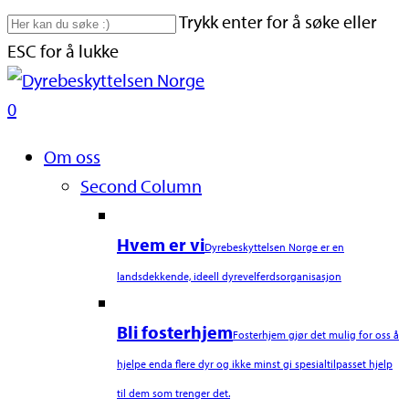
Skip
Trykk enter for å søke eller
to
ESC for å lukke
main
Close
content
Search
search
0
Naviger
Om oss
Second Column
Hvem er vi
Dyrebeskyttelsen Norge er en
landsdekkende, ideell dyrevelferdsorganisasjon
Bli fosterhjem
Fosterhjem gjør det mulig for oss å
hjelpe enda flere dyr og ikke minst gi spesialtilpasset hjelp
til dem som trenger det.