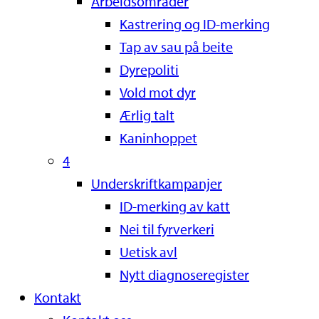
Arbeidsområder
Kastrering og ID-merking
Tap av sau på beite
Dyrepoliti
Vold mot dyr
Ærlig talt
Kaninhoppet
4
Underskriftkampanjer
ID-merking av katt
Nei til fyrverkeri
Uetisk avl
Nytt diagnoseregister
Kontakt