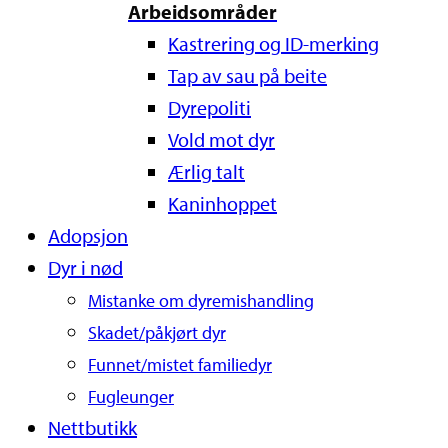
Arbeidsområder
Kastrering og ID-merking
Tap av sau på beite
Dyrepoliti
Vold mot dyr
Ærlig talt
Kaninhoppet
Adopsjon
Dyr i nød
Mistanke om dyremishandling
Skadet/påkjørt dyr
Funnet/mistet familiedyr
Fugleunger
Nettbutikk