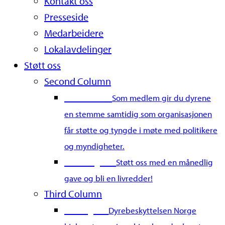
Kontakt oss
Presseside
Medarbeidere
Lokalavdelinger
Støtt oss
Second Column
Bli medlem
Som medlem gir du dyrene
en stemme samtidig som organisasjonen
får støtte og tyngde i møte med politikere
og myndigheter.
Bli fast giver
Støtt oss med en månedlig
gave og bli en livredder!
Third Column
Gi en gave
Dyrebeskyttelsen Norge