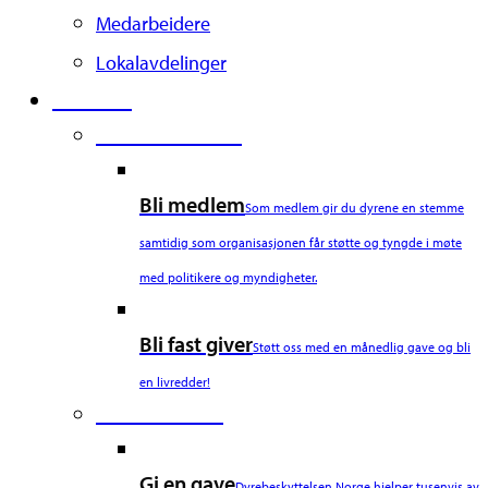
Medarbeidere
Lokalavdelinger
Støtt oss
Second Column
Bli medlem
Som medlem gir du dyrene en stemme
samtidig som organisasjonen får støtte og tyngde i møte
med politikere og myndigheter.
Bli fast giver
Støtt oss med en månedlig gave og bli
en livredder!
Third Column
Gi en gave
Dyrebeskyttelsen Norge hjelper tusenvis av