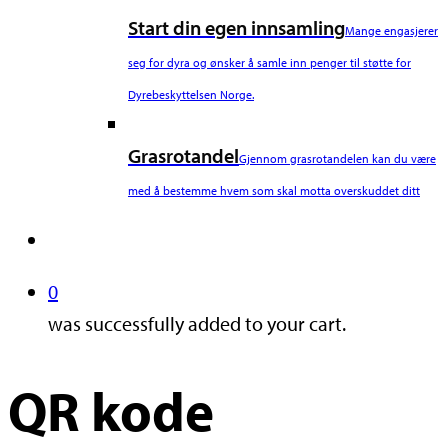
Start din egen innsamling
Mange engasjerer
seg for dyra og ønsker å samle inn penger til støtte for
Dyrebeskyttelsen Norge.
Grasrotandel
Gjennom grasrotandelen kan du være
med å bestemme hvem som skal motta overskuddet ditt
search
0
was successfully added to your cart.
QR kode