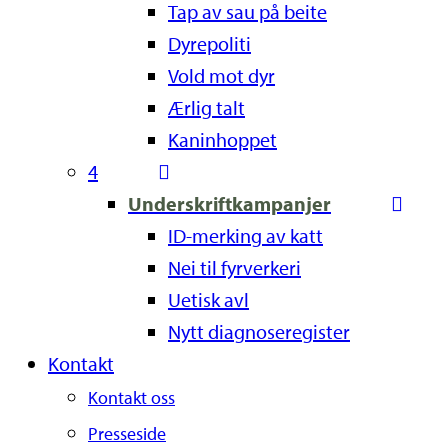
Tap av sau på beite
Dyrepoliti
Vold mot dyr
Ærlig talt
Kaninhoppet
4
Underskriftkampanjer
ID-merking av katt
Nei til fyrverkeri
Uetisk avl
Nytt diagnoseregister
Kontakt
Kontakt oss
Presseside