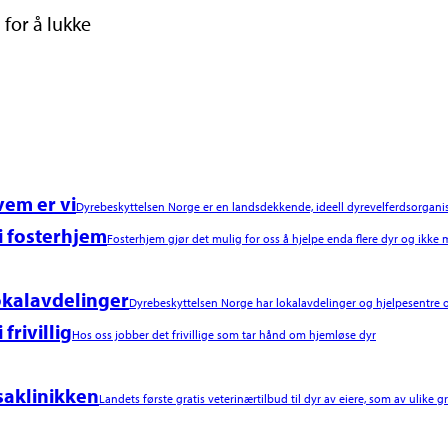
 for å lukke
em er vi
Dyrebeskyttelsen Norge er en landsdekkende, ideell dyrevelferdsorgani
i fosterhjem
Fosterhjem gjør det mulig for oss å hjelpe enda flere dyr og ikke m
kalavdelinger
Dyrebeskyttelsen Norge har lokalavdelinger og hjelpesentre o
i frivillig
Hos oss jobber det frivillige som tar hånd om hjemløse dyr
saklinikken
Landets første gratis veterinærtilbud til dyr av eiere, som av ulike