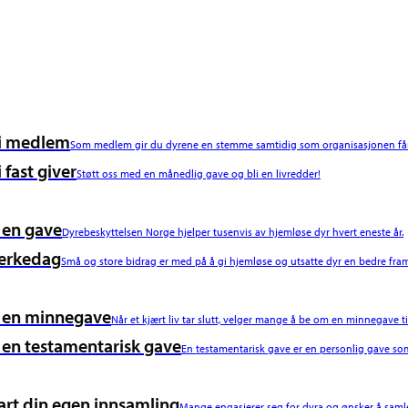
i medlem
Som medlem gir du dyrene en stemme samtidig som organisasjonen får 
i fast giver
Støtt oss med en månedlig gave og bli en livredder!
 en gave
Dyrebeskyttelsen Norge hjelper tusenvis av hjemløse dyr hvert eneste år.
erkedag
Små og store bidrag er med på å gi hjemløse og utsatte dyr en bedre fram
 en minnegave
Når et kjært liv tar slutt, velger mange å be om en minnegave ti
 en testamentarisk gave
En testamentarisk gave er en personlig gave som
art din egen innsamling
Mange engasjerer seg for dyra og ønsker å samle