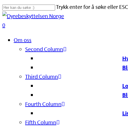
Skip
Trykk enter for å søke eller ESC
to
Close
main
Search
search
0
content
Naviger
Om oss
Second Column
Hv
Bl
Third Column
Lo
Bl
Fourth Column
Li
Fifth Column