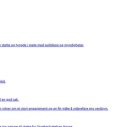
støtte og tyngde i møte med politikere og myndigheter.
tid.
l en god sak.
 vitner om et stort engasjement og en fin måte å videreføre ens verdisyn.
 inn penger til støtte for Dyrebeskyttelsen Norge.