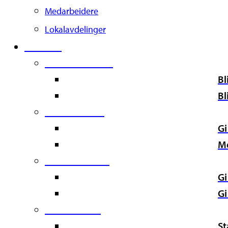
Medarbeidere
Lokalavdelinger
Støtt oss
Second Column
Bl
Bl
Third Column
Gi
M
Fourth Column
Gi
Gi
Fifth Column
St