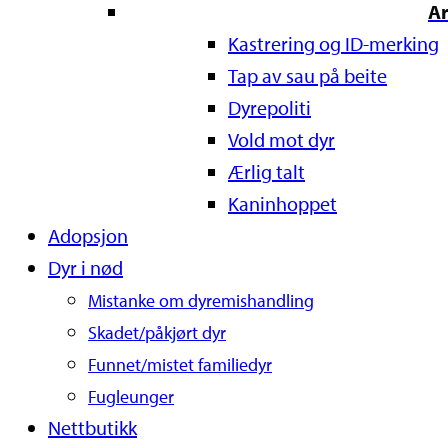
A
Kastrering og ID-merking
Tap av sau på beite
Dyrepoliti
Vold mot dyr
Ærlig talt
Kaninhoppet
Adopsjon
Dyr i nød
Mistanke om dyremishandling
Skadet/påkjørt dyr
Funnet/mistet familiedyr
Fugleunger
Nettbutikk