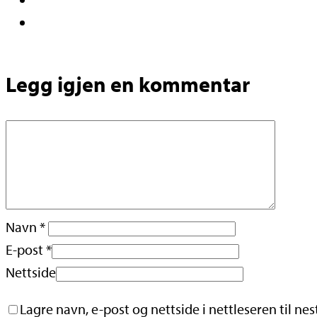
Legg igjen en kommentar
Navn
*
E-post
*
Nettside
Lagre navn, e-post og nettside i nettleseren til ne