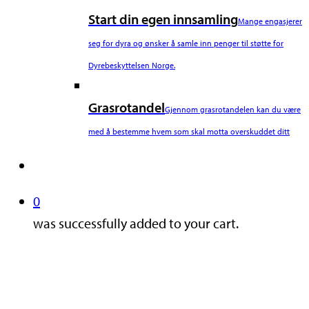
Start din egen innsamling
Mange engasjerer
seg for dyra og ønsker å samle inn penger til støtte for
Dyrebeskyttelsen Norge.
Grasrotandel
Gjennom grasrotandelen kan du være
med å bestemme hvem som skal motta overskuddet ditt
search
0
was successfully added to your cart.