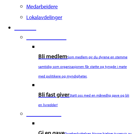
Medarbeidere
Lokalavdelinger
Støtt oss
Second Column
Bli medlem
Som medlem gir du dyrene en stemme
samtidig som organisasjonen får støtte og tyngde i møte
med politikere og myndigheter.
Bli fast giver
Støtt oss med en månedlig gave og bli
en livredder!
Third Column
Gi en gave
Dyrebeskyttelsen Norge hjelper tusenvis av