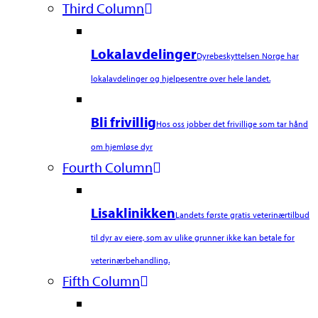
Third Column
Lokalavdelinger
Dyrebeskyttelsen Norge har
lokalavdelinger og hjelpesentre over hele landet.
Bli frivillig
Hos oss jobber det frivillige som tar hånd
om hjemløse dyr
Fourth Column
Lisaklinikken
Landets første gratis veterinærtilbud
til dyr av eiere, som av ulike grunner ikke kan betale for
veterinærbehandling.
Fifth Column