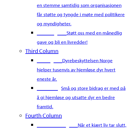
en stemme samtidig som organisasjonen
får støtte og tyngde i møte med politikere
og myndigheter.
Bli fast giver
Støtt oss med en månedlig
gave og bli en livredder!
Third Column
Gi en gave
Dyrebeskyttelsen Norge
hjelper tusenvis av hjemløse dyr hvert
eneste år.
Merkedag
Små og store bidrag er med på
å gi hjemløse og utsatte dyr en bedre
framtid.
Fourth Column
Gi en minnegave
Når et kjært liv tar slutt,