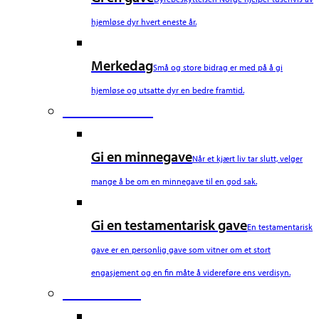
hjemløse dyr hvert eneste år.
Merkedag
Små og store bidrag er med på å gi
hjemløse og utsatte dyr en bedre framtid.
Fourth Column
Gi en minnegave
Når et kjært liv tar slutt, velger
mange å be om en minnegave til en god sak.
Gi en testamentarisk gave
En testamentarisk
gave er en personlig gave som vitner om et stort
engasjement og en fin måte å videreføre ens verdisyn.
Fifth Column