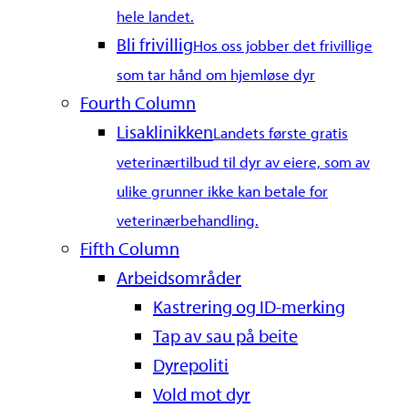
hele landet.
Bli frivillig
Hos oss jobber det frivillige
som tar hånd om hjemløse dyr
Fourth Column
Lisaklinikken
Landets første gratis
veterinærtilbud til dyr av eiere, som av
ulike grunner ikke kan betale for
veterinærbehandling.
Fifth Column
Arbeidsområder
Kastrering og ID-merking
Tap av sau på beite
Dyrepoliti
Vold mot dyr