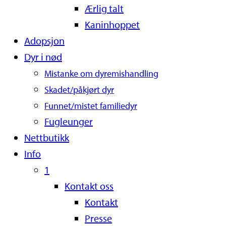
Ærlig talt
Kaninhoppet
Adopsjon
Dyr i nød
Mistanke om dyremishandling
Skadet/påkjørt dyr
Funnet/mistet familiedyr
Fugleunger
Nettbutikk
Info
1
Kontakt oss
Kontakt
Presse