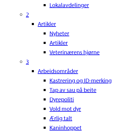
Lokalavdelinger
2
Artikler
Nyheter
Artikler
Veterinærens hjørne
3
Arbeidsområder
Kastrering og ID-merking
Tap av sau på beite
Dyrepoliti
Vold mot dyr
Ærlig talt
Kaninhoppet