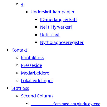
4
Underskriftkampanjer
ID-merking av katt
Nei til fyrverkeri
Uetisk avl
Nytt diagnoseregister
Kontakt
Kontakt oss
Presseside
Medarbeidere
Lokalavdelinger
Støtt oss
Second Column
Bli medlem
Som medlem gir du dyrene