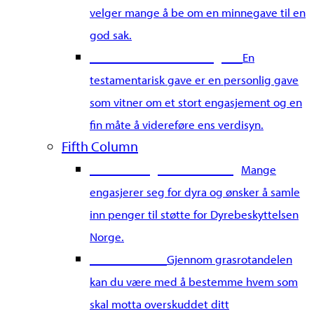
velger mange å be om en minnegave til en
god sak.
Gi en testamentarisk gave
En
testamentarisk gave er en personlig gave
som vitner om et stort engasjement og en
fin måte å videreføre ens verdisyn.
Fifth Column
Start din egen innsamling
Mange
engasjerer seg for dyra og ønsker å samle
inn penger til støtte for Dyrebeskyttelsen
Norge.
Grasrotandel
Gjennom grasrotandelen
kan du være med å bestemme hvem som
skal motta overskuddet ditt