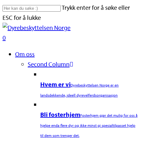
Skip
Trykk enter for å søke eller
to
ESC for å lukke
main
Close
content
Search
search
0
Naviger
Om oss
Second Column
Hvem er vi
Dyrebeskyttelsen Norge er en
landsdekkende, ideell dyrevelferdsorganisasjon
Bli fosterhjem
Fosterhjem gjør det mulig for oss å
hjelpe enda flere dyr og ikke minst gi spesialtilpasset hjelp
til dem som trenger det.