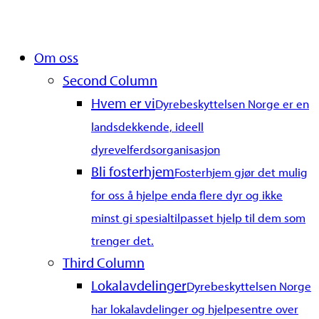
Close
Om oss
Menu
Second Column
Hvem er vi
Dyrebeskyttelsen Norge er en
landsdekkende, ideell
dyrevelferdsorganisasjon
Bli fosterhjem
Fosterhjem gjør det mulig
for oss å hjelpe enda flere dyr og ikke
minst gi spesialtilpasset hjelp til dem som
trenger det.
Third Column
Lokalavdelinger
Dyrebeskyttelsen Norge
har lokalavdelinger og hjelpesentre over