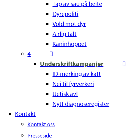
Tap av sau på beite
Dyrepoliti
Vold mot dyr
Ærlig talt
Kaninhoppet
4
Underskriftkampanjer
ID-merking av katt
Nei til fyrverkeri
Uetisk avl
Nytt diagnoseregister
Kontakt
Kontakt oss
Presseside