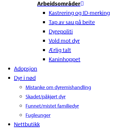
Arbeidsområder
Kastrering og ID-merking
Tap av sau på beite
Dyrepoliti
Vold mot dyr
Ærlig talt
Kaninhoppet
Adopsjon
Dyr i nød
Mistanke om dyremishandling
Skadet/påkjørt dyr
Funnet/mistet familiedyr
Fugleunger
Nettbutikk