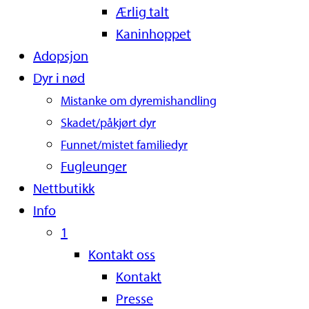
Ærlig talt
Kaninhoppet
Adopsjon
Dyr i nød
Mistanke om dyremishandling
Skadet/påkjørt dyr
Funnet/mistet familiedyr
Fugleunger
Nettbutikk
Info
1
Kontakt oss
Kontakt
Presse