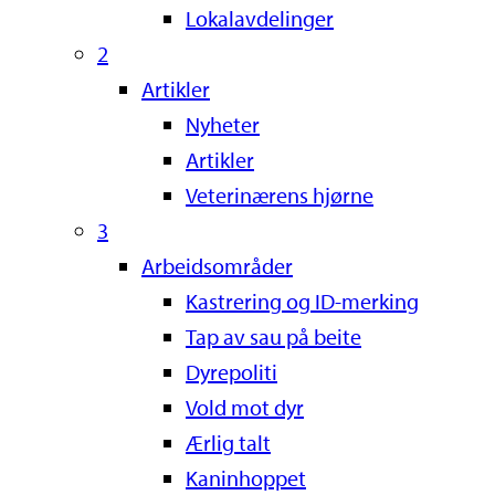
Lokalavdelinger
2
Artikler
Nyheter
Artikler
Veterinærens hjørne
3
Arbeidsområder
Kastrering og ID-merking
Tap av sau på beite
Dyrepoliti
Vold mot dyr
Ærlig talt
Kaninhoppet