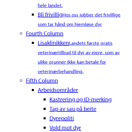
hele landet.
Bli frivillig
Hos oss jobber det frivillige
som tar hånd om hjemløse dyr
Fourth Column
Lisaklinikken
Landets første gratis
veterinærtilbud til dyr av eiere, som av
ulike grunner ikke kan betale for
veterinærbehandling.
Fifth Column
Arbeidsområder
Kastrering og ID-merking
Tap av sau på beite
Dyrepoliti
Vold mot dyr