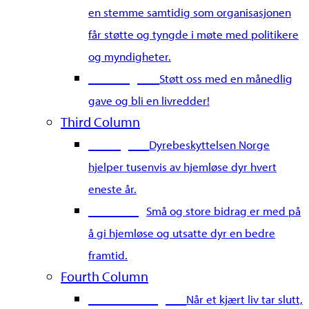
en stemme samtidig som organisasjonen
får støtte og tyngde i møte med politikere
og myndigheter.
Bli fast giver
Støtt oss med en månedlig
gave og bli en livredder!
Third Column
Gi en gave
Dyrebeskyttelsen Norge
hjelper tusenvis av hjemløse dyr hvert
eneste år.
Merkedag
Små og store bidrag er med på
å gi hjemløse og utsatte dyr en bedre
framtid.
Fourth Column
Gi en minnegave
Når et kjært liv tar slutt,