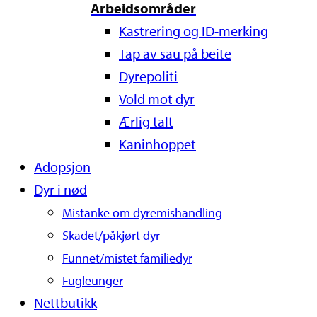
Arbeidsområder
Kastrering og ID-merking
Tap av sau på beite
Dyrepoliti
Vold mot dyr
Ærlig talt
Kaninhoppet
Adopsjon
Dyr i nød
Mistanke om dyremishandling
Skadet/påkjørt dyr
Funnet/mistet familiedyr
Fugleunger
Nettbutikk