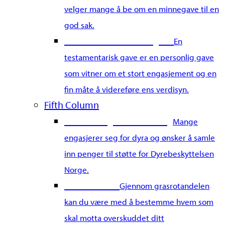
velger mange å be om en minnegave til en
god sak.
Gi en testamentarisk gave
En
testamentarisk gave er en personlig gave
som vitner om et stort engasjement og en
fin måte å videreføre ens verdisyn.
Fifth Column
Start din egen innsamling
Mange
engasjerer seg for dyra og ønsker å samle
inn penger til støtte for Dyrebeskyttelsen
Norge.
Grasrotandel
Gjennom grasrotandelen
kan du være med å bestemme hvem som
skal motta overskuddet ditt