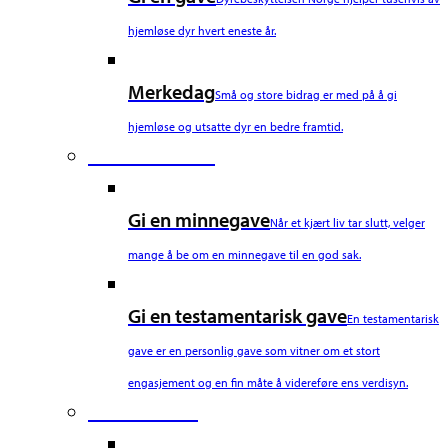
hjemløse dyr hvert eneste år.
Merkedag
Små og store bidrag er med på å gi
hjemløse og utsatte dyr en bedre framtid.
Fourth Column
Gi en minnegave
Når et kjært liv tar slutt, velger
mange å be om en minnegave til en god sak.
Gi en testamentarisk gave
En testamentarisk
gave er en personlig gave som vitner om et stort
engasjement og en fin måte å videreføre ens verdisyn.
Fifth Column