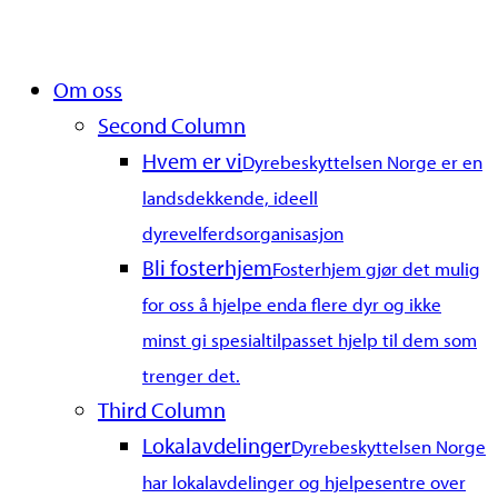
Close
Om oss
Menu
Second Column
Hvem er vi
Dyrebeskyttelsen Norge er en
landsdekkende, ideell
dyrevelferdsorganisasjon
Bli fosterhjem
Fosterhjem gjør det mulig
for oss å hjelpe enda flere dyr og ikke
minst gi spesialtilpasset hjelp til dem som
trenger det.
Third Column
Lokalavdelinger
Dyrebeskyttelsen Norge
har lokalavdelinger og hjelpesentre over