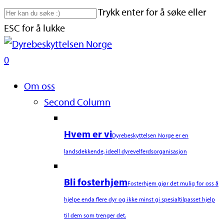
Skip
Trykk enter for å søke eller
to
ESC for å lukke
main
Close
content
Search
search
0
Naviger
Om oss
Second Column
Hvem er vi
Dyrebeskyttelsen Norge er en
landsdekkende, ideell dyrevelferdsorganisasjon
Bli fosterhjem
Fosterhjem gjør det mulig for oss å
hjelpe enda flere dyr og ikke minst gi spesialtilpasset hjelp
til dem som trenger det.