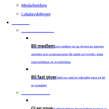
Medarbeidere
Lokalavdelinger
Støtt oss
Second Column
Bli medlem
Som medlem gir du dyrene en stemme
samtidig som organisasjonen får støtte og tyngde i møte
med politikere og myndigheter.
Bli fast giver
Støtt oss med en månedlig gave og bli
en livredder!
Third Column
Gi en gave
Dyrebeskyttelsen Norge hjelper tusenvis av