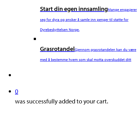
Start din egen innsamling
Mange engasjerer
seg for dyra og ønsker å samle inn penger til støtte for
Dyrebeskyttelsen Norge.
Grasrotandel
Gjennom grasrotandelen kan du være
med å bestemme hvem som skal motta overskuddet ditt
search
0
was successfully added to your cart.