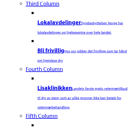
Third Column
Lokalavdelinger
Dyrebeskyttelsen Norge har
lokalavdelinger og hjelpesentre over hele landet.
Bli frivillig
Hos oss jobber det frivillige som tar hånd
om hjemløse dyr
Fourth Column
Lisaklinikken
Landets første gratis veterinærtilbud
til dyr av eiere, som av ulike grunner ikke kan betale for
veterinærbehandling.
Fifth Column