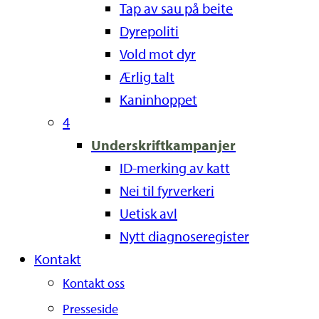
Tap av sau på beite
Dyrepoliti
Vold mot dyr
Ærlig talt
Kaninhoppet
4
Underskriftkampanjer
ID-merking av katt
Nei til fyrverkeri
Uetisk avl
Nytt diagnoseregister
Kontakt
Kontakt oss
Presseside