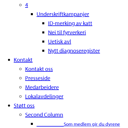
4
Underskriftkampanjer
ID-merking av katt
Nei til fyrverkeri
Uetisk avl
Nytt diagnoseregister
Kontakt
Kontakt oss
Presseside
Medarbeidere
Lokalavdelinger
Støtt oss
Second Column
Bli medlem
Som medlem gir du dyrene