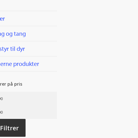
l
ær
ng og tang
styr til dyr
terne produkter
trer på pris
n.
s
kspris
Filtrer