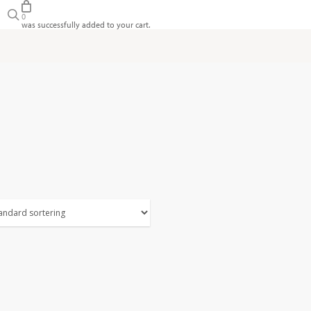
search
0
was successfully added to your cart.