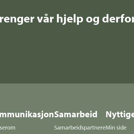
enger vår hjelp og derfor
mmunikasjon
Samarbeid
Nyttig
sserom
Samarbeidspartnere
Min side