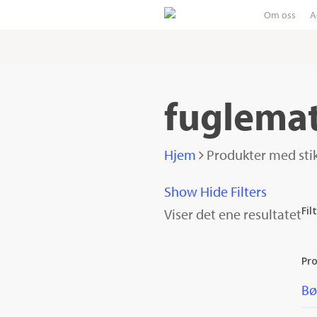
Skip
Om oss
A
to
main
content
fuglema
Hjem
Produkter med sti
Show
Hide
Filters
Fil
Viser det ene resultatet
Cl
Fil
Pr
Bø