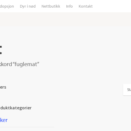
dopsjon
Dyr i nød
Nettbutikk
Info
Kontakt
Støtt oss
t
kkord “fuglemat”
ters
ose
ters
oduktkategorier
ker