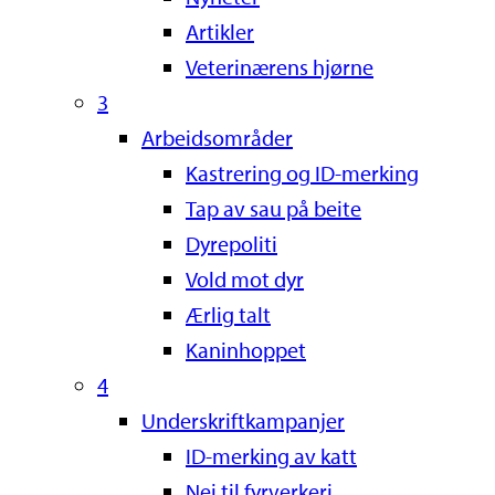
Artikler
Veterinærens hjørne
3
Arbeidsområder
Kastrering og ID-merking
Tap av sau på beite
Dyrepoliti
Vold mot dyr
Ærlig talt
Kaninhoppet
4
Underskriftkampanjer
ID-merking av katt
Nei til fyrverkeri