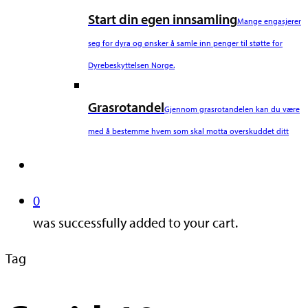
Start din egen innsamling
Mange engasjerer
seg for dyra og ønsker å samle inn penger til støtte for
Dyrebeskyttelsen Norge.
Grasrotandel
Gjennom grasrotandelen kan du være
med å bestemme hvem som skal motta overskuddet ditt
search
0
was successfully added to your cart.
Tag