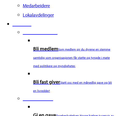
Medarbeidere
Lokalavdelinger
Støtt oss
Second Column
Bli medlem
Som medlem gir du dyrene en stemme
samtidig som organisasjonen får støtte og tyngde i møte
med politikere og myndigheter.
Bli fast giver
Støtt oss med en månedlig gave og bli
en livredder!
Third Column
Gi en gave
Dyrebeskyttelsen Norge hjelper tusenvis av