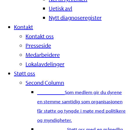
Uetisk avl
Nytt diagnoseregister
Kontakt
Kontakt oss
Presseside
Medarbeidere
Lokalavdelinger
Støtt oss
Second Column
Bli medlem
Som medlem gir du dyrene
en stemme samtidig som organisasjonen
får støtte og tyngde i møte med politikere
og myndigheter.
Bli fast giver
Støtt oss med en månedlig