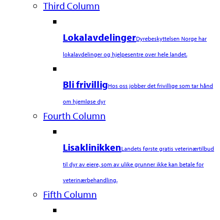
Third Column
Lokalavdelinger
Dyrebeskyttelsen Norge har
lokalavdelinger og hjelpesentre over hele landet.
Bli frivillig
Hos oss jobber det frivillige som tar hånd
om hjemløse dyr
Fourth Column
Lisaklinikken
Landets første gratis veterinærtilbud
til dyr av eiere, som av ulike grunner ikke kan betale for
veterinærbehandling.
Fifth Column