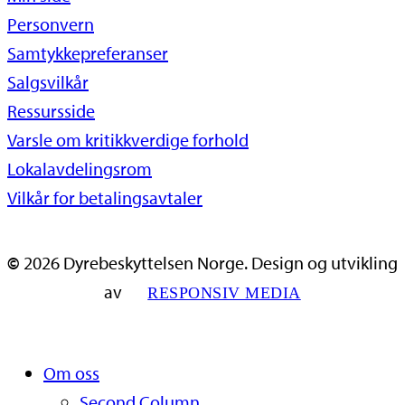
Personvern
Samtykkepreferanser
Salgsvilkår
Ressursside
Varsle om kritikkverdige forhold
Lokalavdelingsrom
Vilkår for betalingsavtaler
©
2026
Dyrebeskyttelsen Norge. Design og utvikling
av
RESPONSIV MEDIA
Close
Om oss
Menu
Second Column