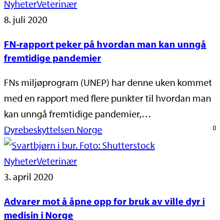
Nyheter
Veterinær
8. juli 2020
FN-rapport peker på hvordan man kan unngå
fremtidige pandemier
FNs miljøprogram (UNEP) har denne uken kommet
med en rapport med flere punkter til hvordan man
kan unngå fremtidige pandemier,…
Dyrebeskyttelsen Norge
0
Nyheter
Veterinær
3. april 2020
Advarer mot å åpne opp for bruk av ville dyr i
medisin i Norge