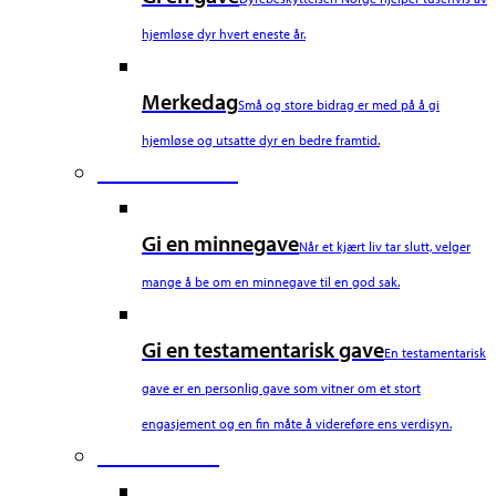
hjemløse dyr hvert eneste år.
Merkedag
Små og store bidrag er med på å gi
hjemløse og utsatte dyr en bedre framtid.
Fourth Column
Gi en minnegave
Når et kjært liv tar slutt, velger
mange å be om en minnegave til en god sak.
Gi en testamentarisk gave
En testamentarisk
gave er en personlig gave som vitner om et stort
engasjement og en fin måte å videreføre ens verdisyn.
Fifth Column