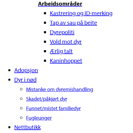
Arbeidsområder
Kastrering og ID-merking
Tap av sau på beite
Dyrepoliti
Vold mot dyr
Ærlig talt
Kaninhoppet
Adopsjon
Dyr i nød
Mistanke om dyremishandling
Skadet/påkjørt dyr
Funnet/mistet familiedyr
Fugleunger
Nettbutikk