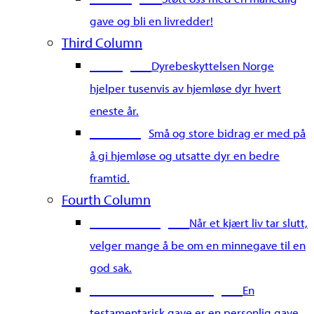
gave og bli en livredder!
Third Column
Gi en gave
Dyrebeskyttelsen Norge
hjelper tusenvis av hjemløse dyr hvert
eneste år.
Merkedag
Små og store bidrag er med på
å gi hjemløse og utsatte dyr en bedre
framtid.
Fourth Column
Gi en minnegave
Når et kjært liv tar slutt,
velger mange å be om en minnegave til en
god sak.
Gi en testamentarisk gave
En
testamentarisk gave er en personlig gave