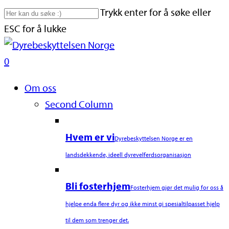
Skip
Trykk enter for å søke eller
to
ESC for å lukke
main
Close
content
Search
search
0
Naviger
Om oss
Second Column
Hvem er vi
Dyrebeskyttelsen Norge er en
landsdekkende, ideell dyrevelferdsorganisasjon
Bli fosterhjem
Fosterhjem gjør det mulig for oss å
hjelpe enda flere dyr og ikke minst gi spesialtilpasset hjelp
til dem som trenger det.