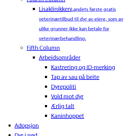
Lisaklinikken
Landets første gratis
veterinærtilbud til dyr av eiere, som av
ulike grunner ikke kan betale for
veterinærbehandling.
Fifth Column
Arbeidsområder
Kastrering og ID-merking
Tap av sau på beite
Dyrepoliti
Vold mot dyr
Ærlig talt
Kaninhoppet
Adopsjon
Dyr i nød