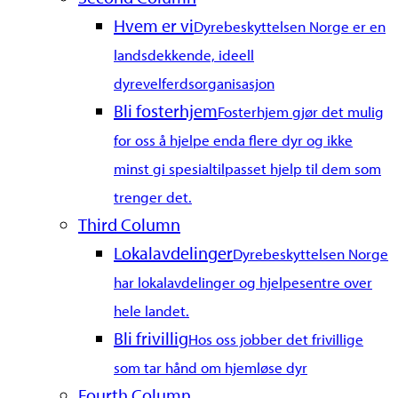
Hvem er vi
Dyrebeskyttelsen Norge er en
landsdekkende, ideell
dyrevelferdsorganisasjon
Bli fosterhjem
Fosterhjem gjør det mulig
for oss å hjelpe enda flere dyr og ikke
minst gi spesialtilpasset hjelp til dem som
trenger det.
Third Column
Lokalavdelinger
Dyrebeskyttelsen Norge
har lokalavdelinger og hjelpesentre over
hele landet.
Bli frivillig
Hos oss jobber det frivillige
som tar hånd om hjemløse dyr
Fourth Column