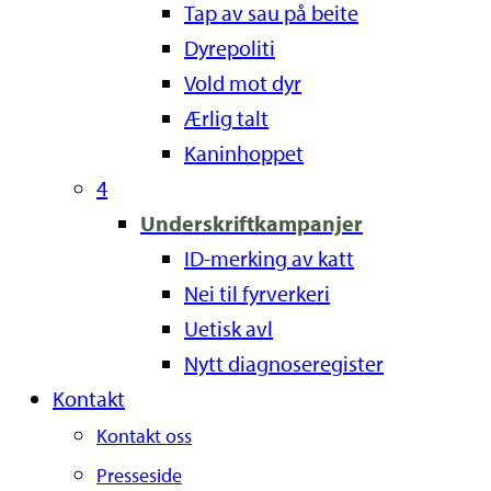
Tap av sau på beite
Dyrepoliti
Vold mot dyr
Ærlig talt
Kaninhoppet
4
Underskriftkampanjer
ID-merking av katt
Nei til fyrverkeri
Uetisk avl
Nytt diagnoseregister
Kontakt
Kontakt oss
Presseside