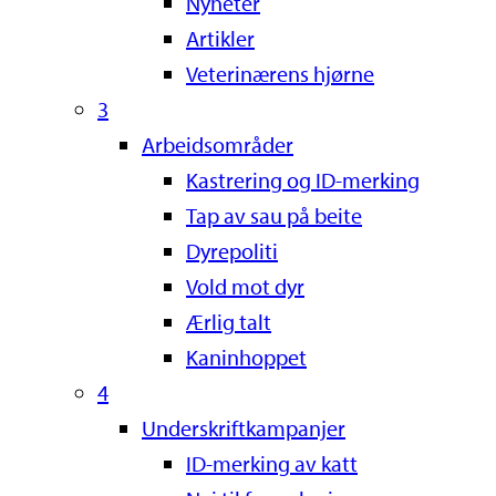
Nyheter
Artikler
Veterinærens hjørne
3
Arbeidsområder
Kastrering og ID-merking
Tap av sau på beite
Dyrepoliti
Vold mot dyr
Ærlig talt
Kaninhoppet
4
Underskriftkampanjer
ID-merking av katt