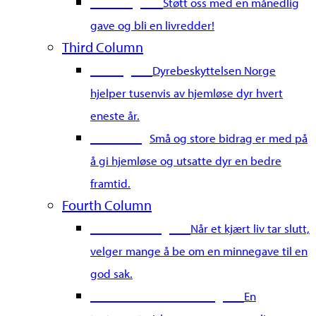
Bli fast giver
Støtt oss med en månedlig
gave og bli en livredder!
Third Column
Gi en gave
Dyrebeskyttelsen Norge
hjelper tusenvis av hjemløse dyr hvert
eneste år.
Merkedag
Små og store bidrag er med på
å gi hjemløse og utsatte dyr en bedre
framtid.
Fourth Column
Gi en minnegave
Når et kjært liv tar slutt,
velger mange å be om en minnegave til en
god sak.
Gi en testamentarisk gave
En