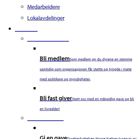
Medarbeidere
Lokalavdelinger
Støtt oss
Second Column
Bli medlem
Som medlem gir du dyrene en stemme
samtidig som organisasjonen får støtte og tyngde i møte
med politikere og myndigheter.
Bli fast giver
Støtt oss med en månedlig gave og bli
en livredder!
Third Column
Gi en gave
Dyrebeskyttelsen Norge hjelper tusenvis av