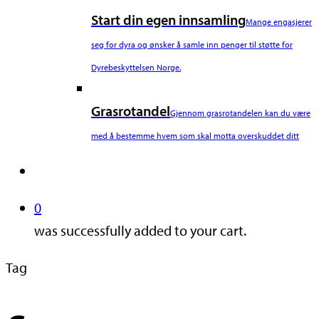
Start din egen innsamling
Mange engasjerer
seg for dyra og ønsker å samle inn penger til støtte for
Dyrebeskyttelsen Norge.
Grasrotandel
Gjennom grasrotandelen kan du være
med å bestemme hvem som skal motta overskuddet ditt
search
0
was successfully added to your cart.
Tag