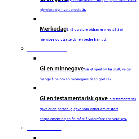
hjemløse dyr hvert eneste år.
Merkedag
Små og store bidrag er med på å gi
hjemløse og utsatte dyr en bedre framtid.
Fourth Column
Gi en minnegave
Når et kjært liv tar slutt, velger
mange å be om en minnegave til en god sak.
Gi en testamentarisk gave
En testamentarisk
gave er en personlig gave som vitner om et stort
engasjement og en fin måte å videreføre ens verdisyn.
Fifth Column