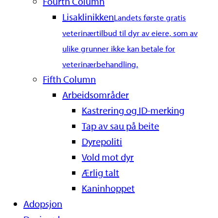
Fourth Column
Lisaklinikken
Landets første gratis
veterinærtilbud til dyr av eiere, som av
ulike grunner ikke kan betale for
veterinærbehandling.
Fifth Column
Arbeidsområder
Kastrering og ID-merking
Tap av sau på beite
Dyrepoliti
Vold mot dyr
Ærlig talt
Kaninhoppet
Adopsjon