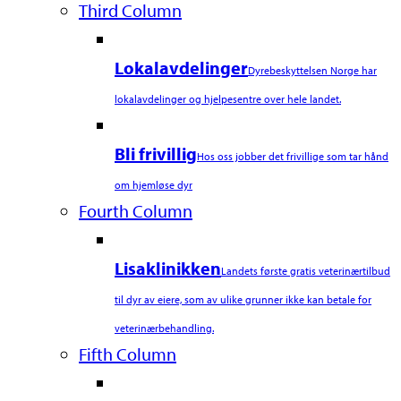
Third Column
Lokalavdelinger
Dyrebeskyttelsen Norge har
lokalavdelinger og hjelpesentre over hele landet.
Bli frivillig
Hos oss jobber det frivillige som tar hånd
om hjemløse dyr
Fourth Column
Lisaklinikken
Landets første gratis veterinærtilbud
til dyr av eiere, som av ulike grunner ikke kan betale for
veterinærbehandling.
Fifth Column