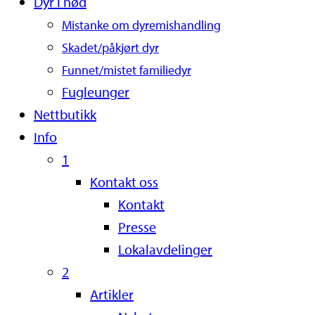
Dyr i nød
Mistanke om dyremishandling
Skadet/påkjørt dyr
Funnet/mistet familiedyr
Fugleunger
Nettbutikk
Info
1
Kontakt oss
Kontakt
Presse
Lokalavdelinger
2
Artikler