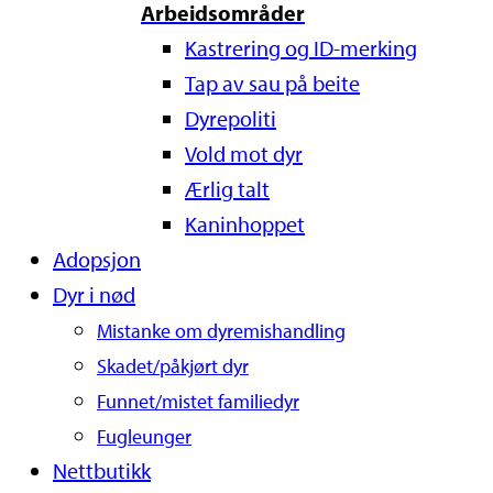
Arbeidsområder
Kastrering og ID-merking
Tap av sau på beite
Dyrepoliti
Vold mot dyr
Ærlig talt
Kaninhoppet
Adopsjon
Dyr i nød
Mistanke om dyremishandling
Skadet/påkjørt dyr
Funnet/mistet familiedyr
Fugleunger
Nettbutikk