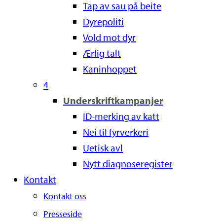
Tap av sau på beite
Dyrepoliti
Vold mot dyr
Ærlig talt
Kaninhoppet
4
Underskriftkampanjer
ID-merking av katt
Nei til fyrverkeri
Uetisk avl
Nytt diagnoseregister
Kontakt
Kontakt oss
Presseside