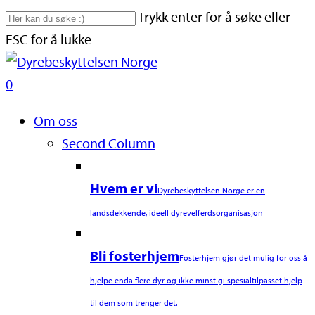
Skip
Trykk enter for å søke eller
to
ESC for å lukke
main
Close
content
Search
search
0
Naviger
Om oss
Second Column
Hvem er vi
Dyrebeskyttelsen Norge er en
landsdekkende, ideell dyrevelferdsorganisasjon
Bli fosterhjem
Fosterhjem gjør det mulig for oss å
hjelpe enda flere dyr og ikke minst gi spesialtilpasset hjelp
til dem som trenger det.