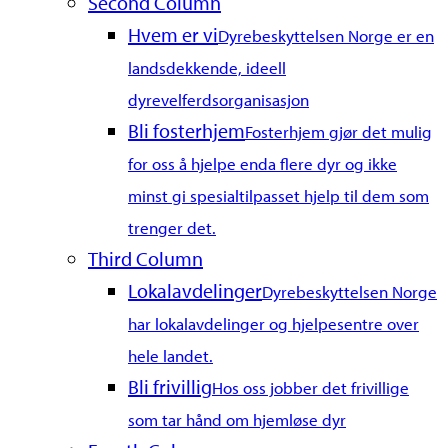
Menu
Second Column
Hvem er vi
Dyrebeskyttelsen Norge er en
landsdekkende, ideell
dyrevelferdsorganisasjon
Bli fosterhjem
Fosterhjem gjør det mulig
for oss å hjelpe enda flere dyr og ikke
minst gi spesialtilpasset hjelp til dem som
trenger det.
Third Column
Lokalavdelinger
Dyrebeskyttelsen Norge
har lokalavdelinger og hjelpesentre over
hele landet.
Bli frivillig
Hos oss jobber det frivillige
som tar hånd om hjemløse dyr