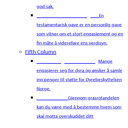
god sak.
Gi en testamentarisk gave
En
testamentarisk gave er en personlig gave
som vitner om et stort engasjement og en
fin måte å videreføre ens verdisyn.
Fifth Column
Start din egen innsamling
Mange
engasjerer seg for dyra og ønsker å samle
inn penger til støtte for Dyrebeskyttelsen
Norge.
Grasrotandel
Gjennom grasrotandelen
kan du være med å bestemme hvem som
skal motta overskuddet ditt