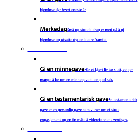
hjemløse dyr hvert eneste år.
Merkedag
Små og store bidrag er med på å gi
hjemløse og utsatte dyr en bedre framtid.
Fourth Column
Gi en minnegave
Når et kjært liv tar slutt, velger
mange å be om en minnegave til en god sak.
Gi en testamentarisk gave
En testamentarisk
gave er en personlig gave som vitner om et stort
engasjement og en fin måte å videreføre ens verdisyn.
Fifth Column