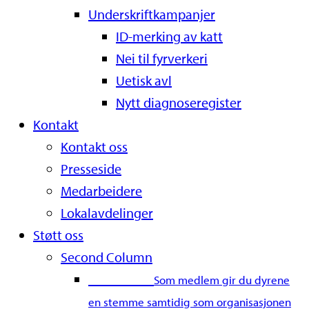
Underskriftkampanjer
ID-merking av katt
Nei til fyrverkeri
Uetisk avl
Nytt diagnoseregister
Kontakt
Kontakt oss
Presseside
Medarbeidere
Lokalavdelinger
Støtt oss
Second Column
Bli medlem
Som medlem gir du dyrene
en stemme samtidig som organisasjonen