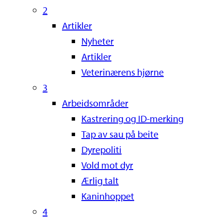
2
Artikler
Nyheter
Artikler
Veterinærens hjørne
3
Arbeidsområder
Kastrering og ID-merking
Tap av sau på beite
Dyrepoliti
Vold mot dyr
Ærlig talt
Kaninhoppet
4