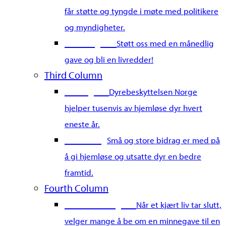
får støtte og tyngde i møte med politikere
og myndigheter.
Bli fast giver
Støtt oss med en månedlig
gave og bli en livredder!
Third Column
Gi en gave
Dyrebeskyttelsen Norge
hjelper tusenvis av hjemløse dyr hvert
eneste år.
Merkedag
Små og store bidrag er med på
å gi hjemløse og utsatte dyr en bedre
framtid.
Fourth Column
Gi en minnegave
Når et kjært liv tar slutt,
velger mange å be om en minnegave til en