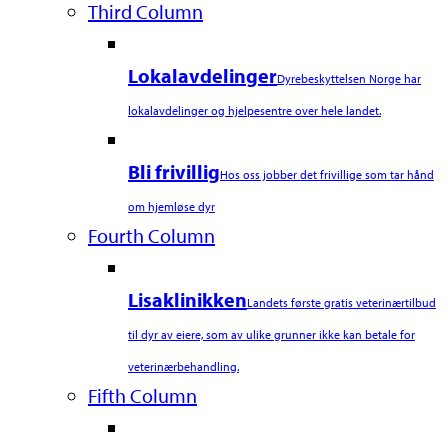
Third Column
Lokalavdelinger
Dyrebeskyttelsen Norge har
lokalavdelinger og hjelpesentre over hele landet.
Bli frivillig
Hos oss jobber det frivillige som tar hånd
om hjemløse dyr
Fourth Column
Lisaklinikken
Landets første gratis veterinærtilbud
til dyr av eiere, som av ulike grunner ikke kan betale for
veterinærbehandling.
Fifth Column