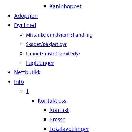
Kaninhoppet
Adopsjon
Dyr i nød
Mistanke om dyremishandling
Skadet/påkjørt dyr
Funnet/mistet familiedyr
Fugleunger
Nettbutikk
Info
1
Kontakt oss
Kontakt
Presse
Lokalavdelinger