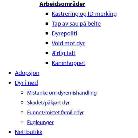
Arbeidsområder
Kastrering og ID-merking
Tap av sau på beite
Dyrepoliti
Vold mot dyr
Ærlig talt
Kaninhoppet
Adopsjon
Dyr i nød
Mistanke om dyremishandling
Skadet/påkjørt dyr
Funnet/mistet familiedyr
Fugleunger
Nettbutikk