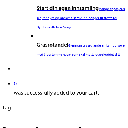
Start din egen innsamling
Mange engasjerer
seg for dyra og ønsker å samle inn penger til støtte for
Dyrebeskyttelsen Norge.
Grasrotandel
Gjennom grasrotandelen kan du være
med å bestemme hvem som skal motta overskuddet ditt
search
0
was successfully added to your cart.
Tag