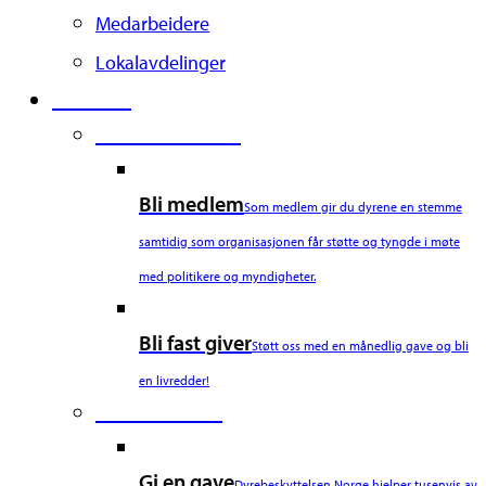
Medarbeidere
Lokalavdelinger
Støtt oss
Second Column
Bli medlem
Som medlem gir du dyrene en stemme
samtidig som organisasjonen får støtte og tyngde i møte
med politikere og myndigheter.
Bli fast giver
Støtt oss med en månedlig gave og bli
en livredder!
Third Column
Gi en gave
Dyrebeskyttelsen Norge hjelper tusenvis av