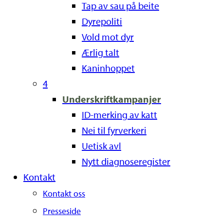
Tap av sau på beite
Dyrepoliti
Vold mot dyr
Ærlig talt
Kaninhoppet
4
Underskriftkampanjer
ID-merking av katt
Nei til fyrverkeri
Uetisk avl
Nytt diagnoseregister
Kontakt
Kontakt oss
Presseside