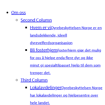
Close
Om oss
Menu
Second Column
Hvem er vi
Dyrebeskyttelsen Norge er en
landsdekkende, ideell
dyrevelferdsorganisasjon
Bli fosterhjem
Fosterhjem gjør det mulig
for oss å hjelpe enda flere dyr og ikke
minst gi spesialtilpasset hjelp til dem som
trenger det.
Third Column
Lokalavdelinger
Dyrebeskyttelsen Norge
har lokalavdelinger og hjelpesentre over
hele landet.