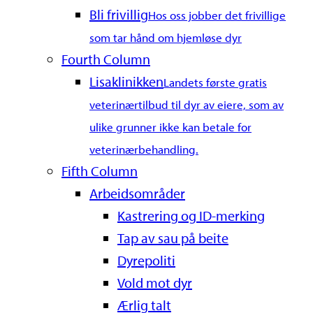
Bli frivillig
Hos oss jobber det frivillige
som tar hånd om hjemløse dyr
Fourth Column
Lisaklinikken
Landets første gratis
veterinærtilbud til dyr av eiere, som av
ulike grunner ikke kan betale for
veterinærbehandling.
Fifth Column
Arbeidsområder
Kastrering og ID-merking
Tap av sau på beite
Dyrepoliti
Vold mot dyr
Ærlig talt