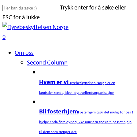
Skip
Trykk enter for å søke eller
to
ESC for å lukke
main
Close
content
Search
search
0
Naviger
Om oss
Second Column
Hvem er vi
Dyrebeskyttelsen Norge er en
landsdekkende, ideell dyrevelferdsorganisasjon
Bli fosterhjem
Fosterhjem gjør det mulig for oss å
hjelpe enda flere dyr og ikke minst gi spesialtilpasset hjelp
til dem som trenger det.