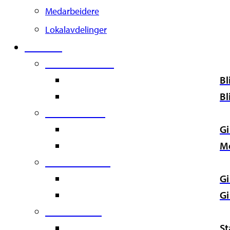
Medarbeidere
Lokalavdelinger
Støtt oss
Second Column
Bl
Bl
Third Column
Gi
M
Fourth Column
Gi
Gi
Fifth Column
St