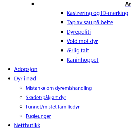
A
Kastrering og ID-merking
Tap av sau på beite
Dyrepoliti
Vold mot dyr
Ærlig talt
Kaninhoppet
Adopsjon
Dyr i nød
Mistanke om dyremishandling
Skadet/påkjørt dyr
Funnet/mistet familiedyr
Fugleunger
Nettbutikk