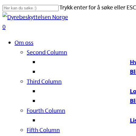
Skip
Trykk enter for å søke eller ESC
to
Close
main
Search
search
0
content
Naviger
Om oss
Second Column
Hv
Bl
Third Column
Lo
Bl
Fourth Column
Li
Fifth Column