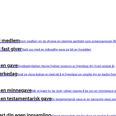
i medlem
Som medlem gir du dyrene en stemme samtidig som organisasjonen får 
i fast giver
Støtt oss med en månedlig gave og bli en livredder!
 en gave
Dyrebeskyttelsen Norge hjelper tusenvis av hjemløse dyr hvert eneste år.
erkedag
Små og store bidrag er med på å gi hjemløse og utsatte dyr en bedre fram
 en minnegave
Når et kjært liv tar slutt, velger mange å be om en minnegave ti
 en testamentarisk gave
En testamentarisk gave er en personlig gave som
art din egen innsamling
Mange engasjerer seg for dyra og ønsker å samle