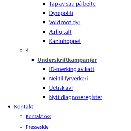
Tap av sau på beite
Dyrepoliti
Vold mot dyr
Ærlig talt
Kaninhoppet
4
Underskriftkampanjer
ID-merking av katt
Nei til fyrverkeri
Uetisk avl
Nytt diagnoseregister
Kontakt
Kontakt oss
Presseside