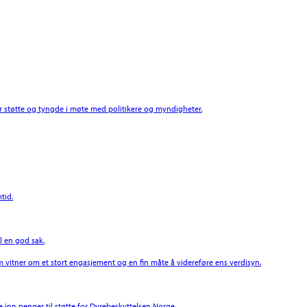
støtte og tyngde i møte med politikere og myndigheter.
tid.
l en god sak.
 vitner om et stort engasjement og en fin måte å videreføre ens verdisyn.
 inn penger til støtte for Dyrebeskyttelsen Norge.