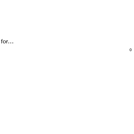
k for…
0