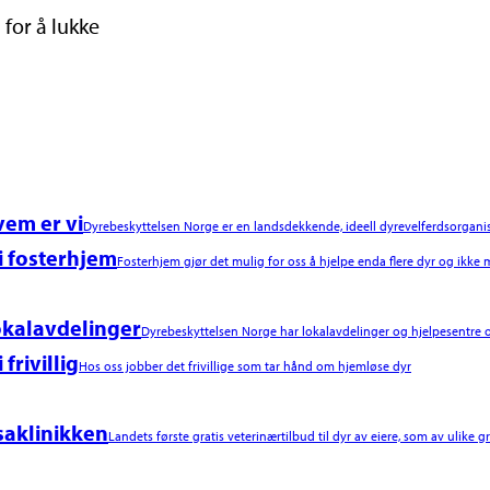
 for å lukke
em er vi
Dyrebeskyttelsen Norge er en landsdekkende, ideell dyrevelferdsorgani
i fosterhjem
Fosterhjem gjør det mulig for oss å hjelpe enda flere dyr og ikke m
kalavdelinger
Dyrebeskyttelsen Norge har lokalavdelinger og hjelpesentre o
i frivillig
Hos oss jobber det frivillige som tar hånd om hjemløse dyr
saklinikken
Landets første gratis veterinærtilbud til dyr av eiere, som av ulike