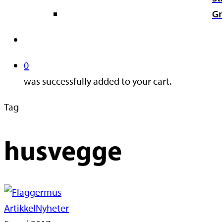
Gr
search
0
was successfully added to your cart.
Tag
husvegge
Artikkel
Nyheter