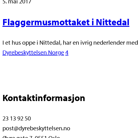
5. mai 2017
Flaggermusmottaket i Nittedal
I et hus oppe i Nittedal, har en ivrig nederlender me
Dyrebeskyttelsen Norge
4
Kontaktinformasjon
23 13 92 50
post@dyrebeskyttelsen.no
Øvre gate 7, 0551 Oslo