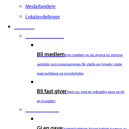
Medarbeidere
Lokalavdelinger
Støtt oss
Second Column
Bli medlem
Som medlem gir du dyrene en stemme
samtidig som organisasjonen får støtte og tyngde i møte
med politikere og myndigheter.
Bli fast giver
Støtt oss med en månedlig gave og bli
en livredder!
Third Column
Gi en gave
Dyrebeskyttelsen Norge hjelper tusenvis av