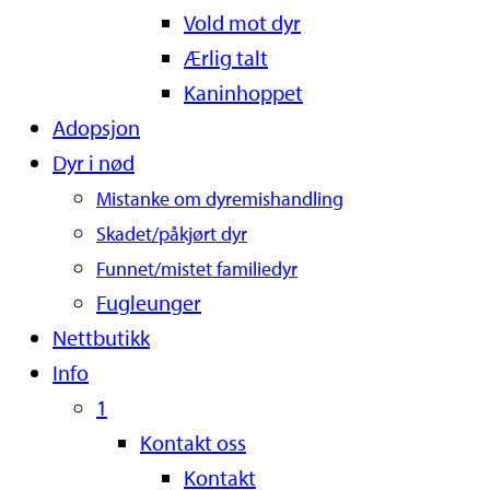
Vold mot dyr
Ærlig talt
Kaninhoppet
Adopsjon
Dyr i nød
Mistanke om dyremishandling
Skadet/påkjørt dyr
Funnet/mistet familiedyr
Fugleunger
Nettbutikk
Info
1
Kontakt oss
Kontakt