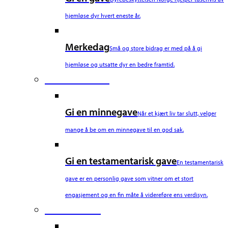
hjemløse dyr hvert eneste år.
Merkedag
Små og store bidrag er med på å gi
hjemløse og utsatte dyr en bedre framtid.
Fourth Column
Gi en minnegave
Når et kjært liv tar slutt, velger
mange å be om en minnegave til en god sak.
Gi en testamentarisk gave
En testamentarisk
gave er en personlig gave som vitner om et stort
engasjement og en fin måte å videreføre ens verdisyn.
Fifth Column