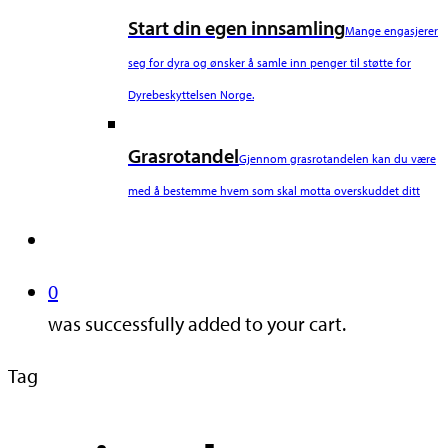
Start din egen innsamling
Mange engasjerer
seg for dyra og ønsker å samle inn penger til støtte for
Dyrebeskyttelsen Norge.
Grasrotandel
Gjennom grasrotandelen kan du være
med å bestemme hvem som skal motta overskuddet ditt
search
0
was successfully added to your cart.
Tag