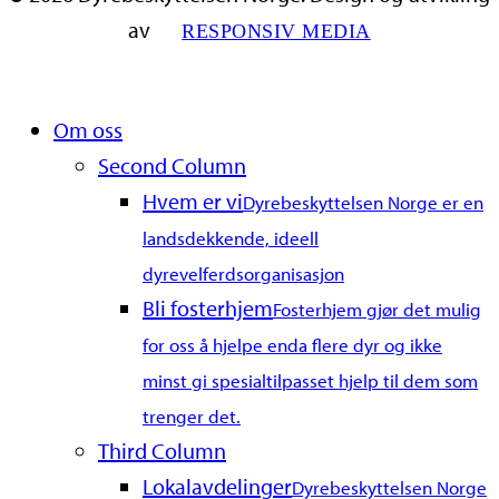
av
RESPONSIV MEDIA
Close
Om oss
Menu
Second Column
Hvem er vi
Dyrebeskyttelsen Norge er en
landsdekkende, ideell
dyrevelferdsorganisasjon
Bli fosterhjem
Fosterhjem gjør det mulig
for oss å hjelpe enda flere dyr og ikke
minst gi spesialtilpasset hjelp til dem som
trenger det.
Third Column
Lokalavdelinger
Dyrebeskyttelsen Norge