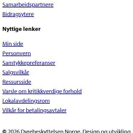
Samarbeidspartnere
Bidragsytere
Nyttige lenker
Min side
Personvern
Samtykkepreferanser
Salgsvilkår
Ressursside
Varsle om kritikkverdige forhold
Lokalavdelingsrom
Vilkår for betalingsavtaler
©
2026
Dyrebeskyttelsen Norge. Design og utvikling