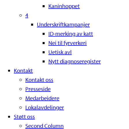
Kaninhoppet
4
Underskriftkampanjer
ID-merking av katt
Nei til fyrverkeri
Uetisk avl
Nytt diagnoseregister
Kontakt
Kontakt oss
Presseside
Medarbeidere
Lokalavdelinger
Støtt oss
Second Column