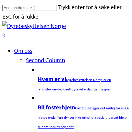
Skip
Trykk enter for å søke eller
to
ESC for å lukke
main
Close
content
Search
search
0
Naviger
Om oss
Second Column
Hvem er vi
Dyrebeskyttelsen Norge er en
landsdekkende, ideell dyrevelferdsorganisasjon
Bli fosterhjem
Fosterhjem gjør det mulig for oss å
hjelpe enda flere dyr og ikke minst gi spesialtilpasset hjelp
til dem som trenger det.