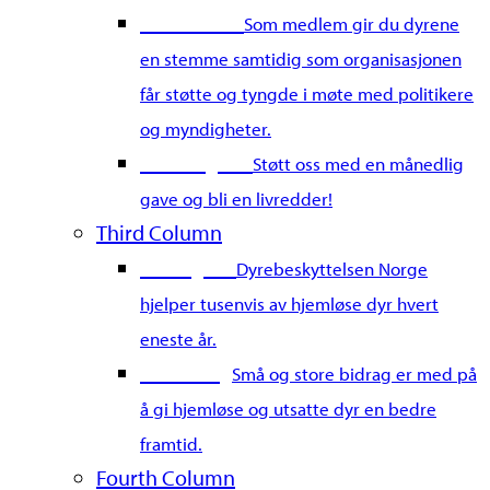
Bli medlem
Som medlem gir du dyrene
en stemme samtidig som organisasjonen
får støtte og tyngde i møte med politikere
og myndigheter.
Bli fast giver
Støtt oss med en månedlig
gave og bli en livredder!
Third Column
Gi en gave
Dyrebeskyttelsen Norge
hjelper tusenvis av hjemløse dyr hvert
eneste år.
Merkedag
Små og store bidrag er med på
å gi hjemløse og utsatte dyr en bedre
framtid.
Fourth Column