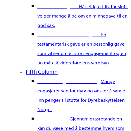
Gi en minnegave
Når et kjært liv tar slutt,
velger mange å be om en minnegave til en
god sak.
Gi en testamentarisk gave
En
testamentarisk gave er en personlig gave
som vitner om et stort engasjement og en
fin måte å videreføre ens verdisyn.
Fifth Column
Start din egen innsamling
Mange
engasjerer seg for dyra og ønsker å samle
inn penger til støtte for Dyrebeskyttelsen
Norge.
Grasrotandel
Gjennom grasrotandelen
kan du være med å bestemme hvem som