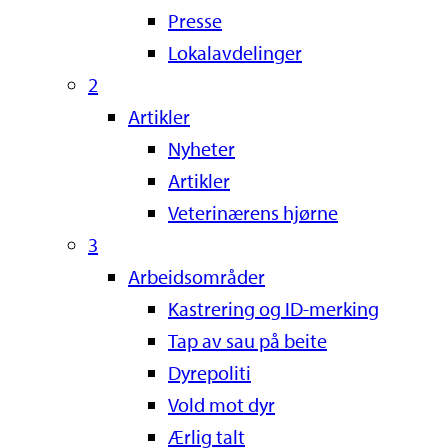
Presse
Lokalavdelinger
2
Artikler
Nyheter
Artikler
Veterinærens hjørne
3
Arbeidsområder
Kastrering og ID-merking
Tap av sau på beite
Dyrepoliti
Vold mot dyr
Ærlig talt