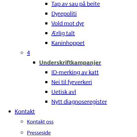
Tap av sau på beite
Dyrepoliti
Vold mot dyr
Ærlig talt
Kaninhoppet
4
Underskriftkampanjer
ID-merking av katt
Nei til fyrverkeri
Uetisk avl
Nytt diagnoseregister
Kontakt
Kontakt oss
Presseside