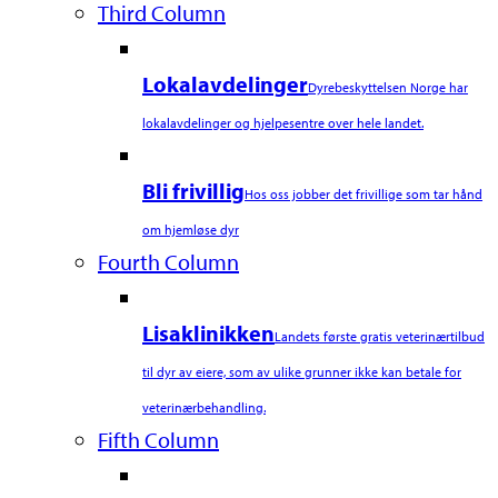
Third Column
Lokalavdelinger
Dyrebeskyttelsen Norge har
lokalavdelinger og hjelpesentre over hele landet.
Bli frivillig
Hos oss jobber det frivillige som tar hånd
om hjemløse dyr
Fourth Column
Lisaklinikken
Landets første gratis veterinærtilbud
til dyr av eiere, som av ulike grunner ikke kan betale for
veterinærbehandling.
Fifth Column