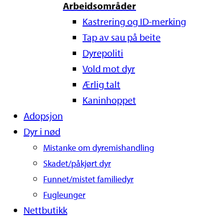
Arbeidsområder
Kastrering og ID-merking
Tap av sau på beite
Dyrepoliti
Vold mot dyr
Ærlig talt
Kaninhoppet
Adopsjon
Dyr i nød
Mistanke om dyremishandling
Skadet/påkjørt dyr
Funnet/mistet familiedyr
Fugleunger
Nettbutikk