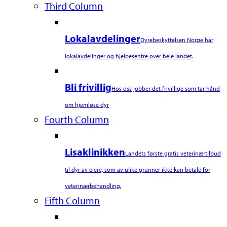
Third Column
Lokalavdelinger
Dyrebeskyttelsen Norge har
lokalavdelinger og hjelpesentre over hele landet.
Bli frivillig
Hos oss jobber det frivillige som tar hånd
om hjemløse dyr
Fourth Column
Lisaklinikken
Landets første gratis veterinærtilbud
til dyr av eiere, som av ulike grunner ikke kan betale for
veterinærbehandling.
Fifth Column