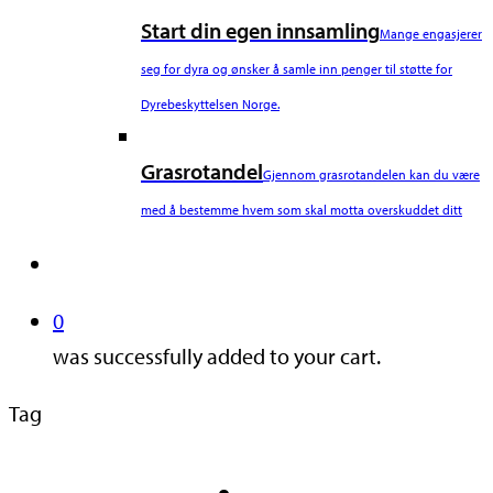
Start din egen innsamling
Mange engasjerer
seg for dyra og ønsker å samle inn penger til støtte for
Dyrebeskyttelsen Norge.
Grasrotandel
Gjennom grasrotandelen kan du være
med å bestemme hvem som skal motta overskuddet ditt
search
0
was successfully added to your cart.
Tag