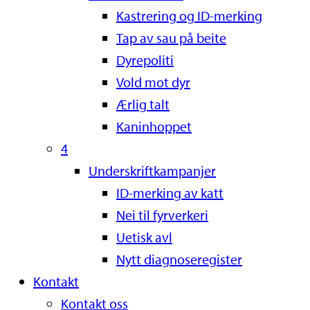
Kastrering og ID-merking
Tap av sau på beite
Dyrepoliti
Vold mot dyr
Ærlig talt
Kaninhoppet
4
Underskriftkampanjer
ID-merking av katt
Nei til fyrverkeri
Uetisk avl
Nytt diagnoseregister
Kontakt
Kontakt oss