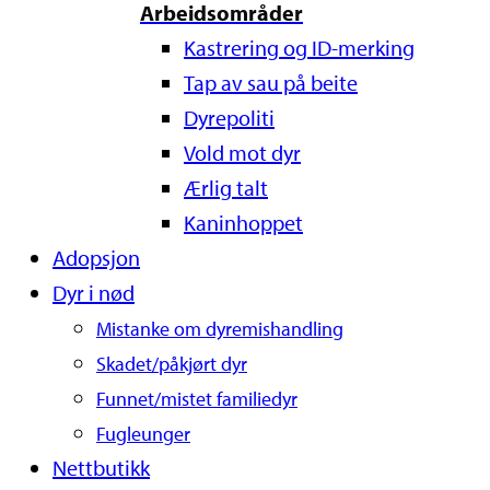
Arbeidsområder
Kastrering og ID-merking
Tap av sau på beite
Dyrepoliti
Vold mot dyr
Ærlig talt
Kaninhoppet
Adopsjon
Dyr i nød
Mistanke om dyremishandling
Skadet/påkjørt dyr
Funnet/mistet familiedyr
Fugleunger
Nettbutikk