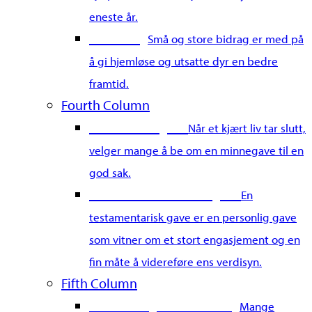
eneste år.
Merkedag
Små og store bidrag er med på
å gi hjemløse og utsatte dyr en bedre
framtid.
Fourth Column
Gi en minnegave
Når et kjært liv tar slutt,
velger mange å be om en minnegave til en
god sak.
Gi en testamentarisk gave
En
testamentarisk gave er en personlig gave
som vitner om et stort engasjement og en
fin måte å videreføre ens verdisyn.
Fifth Column
Start din egen innsamling
Mange