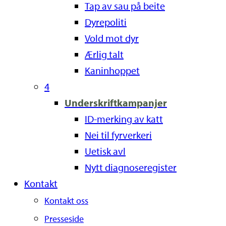
Tap av sau på beite
Dyrepoliti
Vold mot dyr
Ærlig talt
Kaninhoppet
4
Underskriftkampanjer
ID-merking av katt
Nei til fyrverkeri
Uetisk avl
Nytt diagnoseregister
Kontakt
Kontakt oss
Presseside