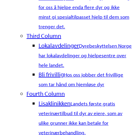
for oss å hjelpe enda flere dyr og ikke
minst gi spesialtilpasset hjelp til dem som
trenger det.
Third Column
Lokalavdelinger
Dyrebeskyttelsen Norge
har lokalavdelinger og hjelpesentre over
hele landet.
Bli frivillig
Hos oss jobber det frivillige
som tar hånd om hjemløse dyr
Fourth Column
Lisaklinikken
Landets første gratis
veterinærtilbud til dyr av eiere, som av
ulike grunner ikke kan betale for
veterinærbehandling.