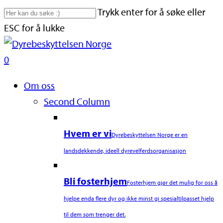
Skip
Trykk enter for å søke eller
to
ESC for å lukke
main
Close
content
Search
search
0
Naviger
Om oss
Second Column
Hvem er vi
Dyrebeskyttelsen Norge er en
landsdekkende, ideell dyrevelferdsorganisasjon
Bli fosterhjem
Fosterhjem gjør det mulig for oss å
hjelpe enda flere dyr og ikke minst gi spesialtilpasset hjelp
til dem som trenger det.