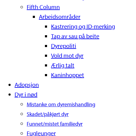
Fifth Column
Arbeidsområder
Kastrering og ID-merking
Tap av sau på beite
Dyrepoliti
Vold mot dyr
Ærlig talt
Kaninhoppet
Adopsjon
Dyr i nød
Mistanke om dyremishandling
Skadet/påkjørt dyr
Funnet/mistet familiedyr
Fugleunger