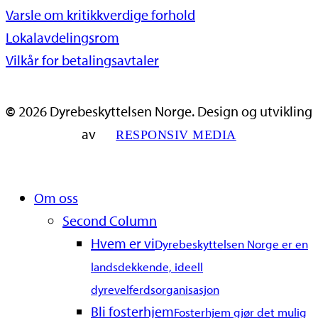
Varsle om kritikkverdige forhold
Lokalavdelingsrom
Vilkår for betalingsavtaler
©
2026
Dyrebeskyttelsen Norge. Design og utvikling
av
RESPONSIV MEDIA
Close
Om oss
Menu
Second Column
Hvem er vi
Dyrebeskyttelsen Norge er en
landsdekkende, ideell
dyrevelferdsorganisasjon
Bli fosterhjem
Fosterhjem gjør det mulig