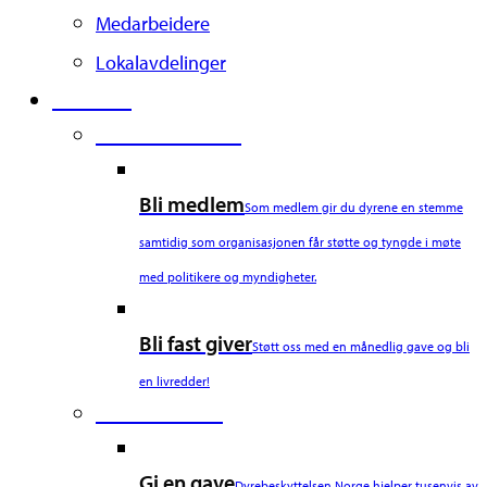
Medarbeidere
Lokalavdelinger
Støtt oss
Second Column
Bli medlem
Som medlem gir du dyrene en stemme
samtidig som organisasjonen får støtte og tyngde i møte
med politikere og myndigheter.
Bli fast giver
Støtt oss med en månedlig gave og bli
en livredder!
Third Column
Gi en gave
Dyrebeskyttelsen Norge hjelper tusenvis av