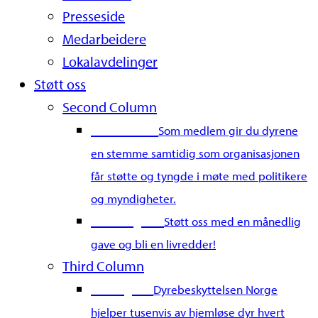
Presseside
Medarbeidere
Lokalavdelinger
Støtt oss
Second Column
Bli medlem
Som medlem gir du dyrene
en stemme samtidig som organisasjonen
får støtte og tyngde i møte med politikere
og myndigheter.
Bli fast giver
Støtt oss med en månedlig
gave og bli en livredder!
Third Column
Gi en gave
Dyrebeskyttelsen Norge
hjelper tusenvis av hjemløse dyr hvert