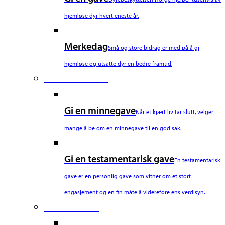
hjemløse dyr hvert eneste år.
Merkedag
Små og store bidrag er med på å gi
hjemløse og utsatte dyr en bedre framtid.
Fourth Column
Gi en minnegave
Når et kjært liv tar slutt, velger
mange å be om en minnegave til en god sak.
Gi en testamentarisk gave
En testamentarisk
gave er en personlig gave som vitner om et stort
engasjement og en fin måte å videreføre ens verdisyn.
Fifth Column