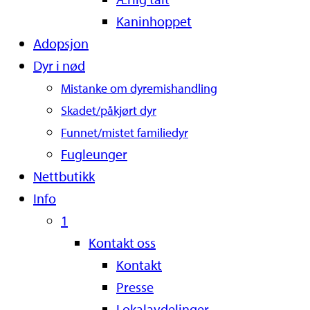
Kaninhoppet
Adopsjon
Dyr i nød
Mistanke om dyremishandling
Skadet/påkjørt dyr
Funnet/mistet familiedyr
Fugleunger
Nettbutikk
Info
1
Kontakt oss
Kontakt
Presse
Lokalavdelinger