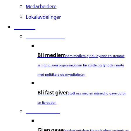
Medarbeidere
Lokalavdelinger
Støtt oss
Second Column
Bli medlem
Som medlem gir du dyrene en stemme
samtidig som organisasjonen får støtte og tyngde i møte
med politikere og myndigheter.
Bli fast giver
Støtt oss med en månedlig gave og bli
en livredder!
Third Column
Gi en gave
Dyrebeskyttelsen Norge hjelper tusenvis av