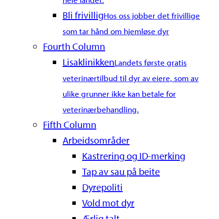
Bli frivillig
Hos oss jobber det frivillige
som tar hånd om hjemløse dyr
Fourth Column
Lisaklinikken
Landets første gratis
veterinærtilbud til dyr av eiere, som av
ulike grunner ikke kan betale for
veterinærbehandling.
Fifth Column
Arbeidsområder
Kastrering og ID-merking
Tap av sau på beite
Dyrepoliti
Vold mot dyr
Ærlig talt