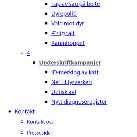
Tap av sau på beite
Dyrepoliti
Vold mot dyr
Ærlig talt
Kaninhoppet
4
Underskriftkampanjer
ID-merking av katt
Nei til fyrverkeri
Uetisk avl
Nytt diagnoseregister
Kontakt
Kontakt oss
Presseside