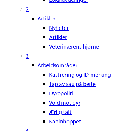
2
Artikler
Nyheter
Artikler
Veterinærens hjørne
3
Arbeidsområder
Kastrering og ID-merking
Tap av sau på beite
Dyrepoliti
Vold mot dyr
Ærlig talt
Kaninhoppet
4