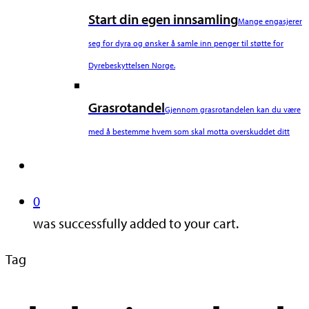
Start din egen innsamling
Mange engasjerer
seg for dyra og ønsker å samle inn penger til støtte for
Dyrebeskyttelsen Norge.
Grasrotandel
Gjennom grasrotandelen kan du være
med å bestemme hvem som skal motta overskuddet ditt
search
0
was successfully added to your cart.
Tag