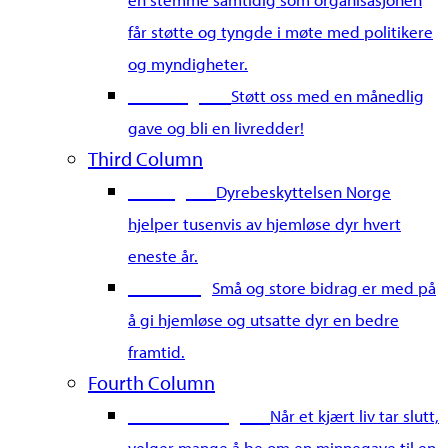
får støtte og tyngde i møte med politikere
og myndigheter.
Bli fast giver
Støtt oss med en månedlig
gave og bli en livredder!
Third Column
Gi en gave
Dyrebeskyttelsen Norge
hjelper tusenvis av hjemløse dyr hvert
eneste år.
Merkedag
Små og store bidrag er med på
å gi hjemløse og utsatte dyr en bedre
framtid.
Fourth Column
Gi en minnegave
Når et kjært liv tar slutt,
velger mange å be om en minnegave til en