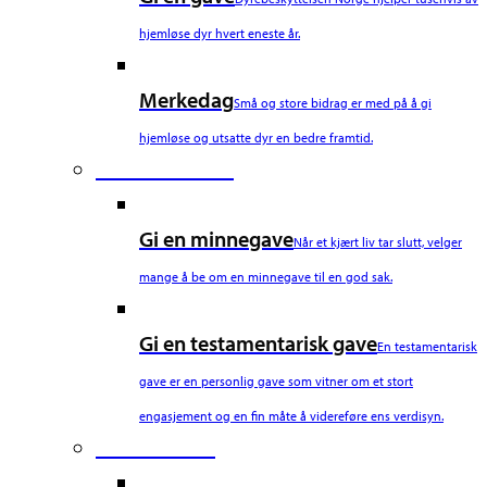
hjemløse dyr hvert eneste år.
Merkedag
Små og store bidrag er med på å gi
hjemløse og utsatte dyr en bedre framtid.
Fourth Column
Gi en minnegave
Når et kjært liv tar slutt, velger
mange å be om en minnegave til en god sak.
Gi en testamentarisk gave
En testamentarisk
gave er en personlig gave som vitner om et stort
engasjement og en fin måte å videreføre ens verdisyn.
Fifth Column