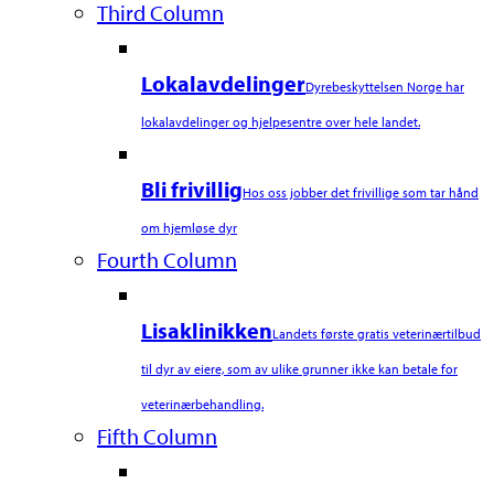
Third Column
Lokalavdelinger
Dyrebeskyttelsen Norge har
lokalavdelinger og hjelpesentre over hele landet.
Bli frivillig
Hos oss jobber det frivillige som tar hånd
om hjemløse dyr
Fourth Column
Lisaklinikken
Landets første gratis veterinærtilbud
til dyr av eiere, som av ulike grunner ikke kan betale for
veterinærbehandling.
Fifth Column