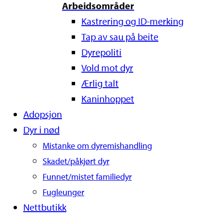
Arbeidsområder
Kastrering og ID-merking
Tap av sau på beite
Dyrepoliti
Vold mot dyr
Ærlig talt
Kaninhoppet
Adopsjon
Dyr i nød
Mistanke om dyremishandling
Skadet/påkjørt dyr
Funnet/mistet familiedyr
Fugleunger
Nettbutikk