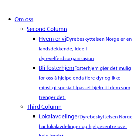
Close
Om oss
Menu
Second Column
Hvem er vi
Dyrebeskyttelsen Norge er en
landsdekkende, ideell
dyrevelferdsorganisasjon
Bli fosterhjem
Fosterhjem gjør det mulig
for oss å hjelpe enda flere dyr og ikke
minst gi spesialtilpasset hjelp til dem som
trenger det.
Third Column
Lokalavdelinger
Dyrebeskyttelsen Norge
har lokalavdelinger og hjelpesentre over
hele landet.