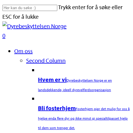
Skip
Trykk enter for å søke eller
to
ESC for å lukke
main
Close
content
Search
search
0
Naviger
Om oss
Second Column
Hvem er vi
Dyrebeskyttelsen Norge er en
landsdekkende, ideell dyrevelferdsorganisasjon
Bli fosterhjem
Fosterhjem gjør det mulig for oss å
hjelpe enda flere dyr og ikke minst gi spesialtilpasset hjelp
til dem som trenger det.