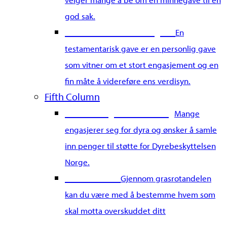
god sak.
Gi en testamentarisk gave
En
testamentarisk gave er en personlig gave
som vitner om et stort engasjement og en
fin måte å videreføre ens verdisyn.
Fifth Column
Start din egen innsamling
Mange
engasjerer seg for dyra og ønsker å samle
inn penger til støtte for Dyrebeskyttelsen
Norge.
Grasrotandel
Gjennom grasrotandelen
kan du være med å bestemme hvem som
skal motta overskuddet ditt