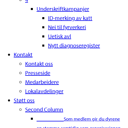
Underskriftkampanjer
ID-merking av katt
Nei til fyrverkeri
Uetisk avl
Nytt diagnoseregister
Kontakt
Kontakt oss
Presseside
Medarbeidere
Lokalavdelinger
Støtt oss
Second Column
Bli medlem
Som medlem gir du dyrene
en stemme samtidig som organisasjonen