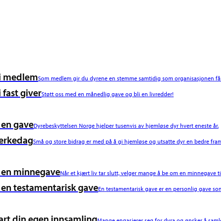
i medlem
Som medlem gir du dyrene en stemme samtidig som organisasjonen får 
i fast giver
Støtt oss med en månedlig gave og bli en livredder!
 en gave
Dyrebeskyttelsen Norge hjelper tusenvis av hjemløse dyr hvert eneste år.
erkedag
Små og store bidrag er med på å gi hjemløse og utsatte dyr en bedre fram
 en minnegave
Når et kjært liv tar slutt, velger mange å be om en minnegave ti
 en testamentarisk gave
En testamentarisk gave er en personlig gave som
art din egen innsamling
Mange engasjerer seg for dyra og ønsker å samle