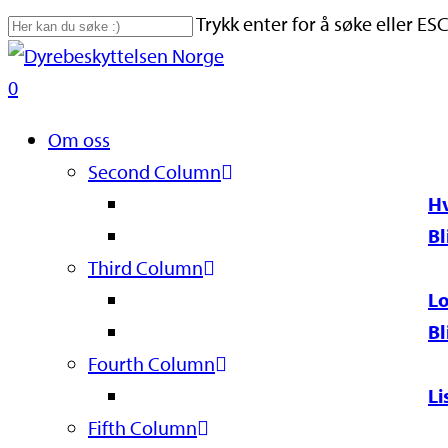
Skip
Trykk enter for å søke eller ESC
to
Close
main
Search
search
0
content
Naviger
Om oss
Second Column
Hv
Bl
Third Column
Lo
Bl
Fourth Column
Li
Fifth Column