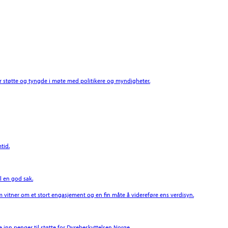
støtte og tyngde i møte med politikere og myndigheter.
tid.
l en god sak.
 vitner om et stort engasjement og en fin måte å videreføre ens verdisyn.
 inn penger til støtte for Dyrebeskyttelsen Norge.