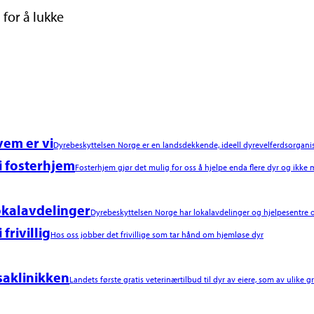
 for å lukke
em er vi
Dyrebeskyttelsen Norge er en landsdekkende, ideell dyrevelferdsorgani
i fosterhjem
Fosterhjem gjør det mulig for oss å hjelpe enda flere dyr og ikke m
kalavdelinger
Dyrebeskyttelsen Norge har lokalavdelinger og hjelpesentre o
i frivillig
Hos oss jobber det frivillige som tar hånd om hjemløse dyr
saklinikken
Landets første gratis veterinærtilbud til dyr av eiere, som av ulike