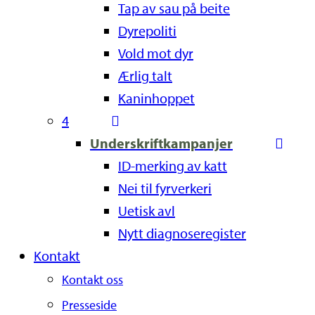
Tap av sau på beite
Dyrepoliti
Vold mot dyr
Ærlig talt
Kaninhoppet
4
Underskriftkampanjer
ID-merking av katt
Nei til fyrverkeri
Uetisk avl
Nytt diagnoseregister
Kontakt
Kontakt oss
Presseside