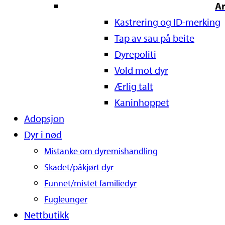
A
Kastrering og ID-merking
Tap av sau på beite
Dyrepoliti
Vold mot dyr
Ærlig talt
Kaninhoppet
Adopsjon
Dyr i nød
Mistanke om dyremishandling
Skadet/påkjørt dyr
Funnet/mistet familiedyr
Fugleunger
Nettbutikk