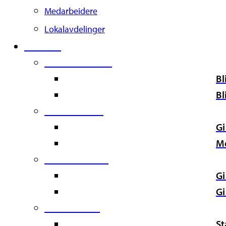
Medarbeidere
Lokalavdelinger
Støtt oss
Second Column
Bl
Bl
Third Column
Gi
M
Fourth Column
Gi
Gi
Fifth Column
St