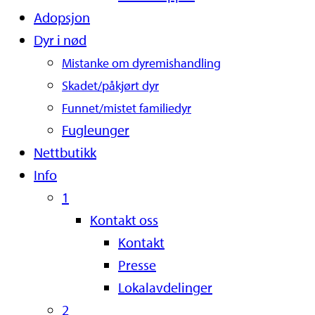
Adopsjon
Dyr i nød
Mistanke om dyremishandling
Skadet/påkjørt dyr
Funnet/mistet familiedyr
Fugleunger
Nettbutikk
Info
1
Kontakt oss
Kontakt
Presse
Lokalavdelinger
2