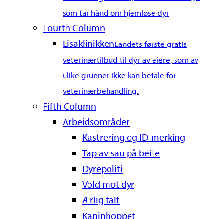
som tar hånd om hjemløse dyr
Fourth Column
Lisaklinikken
Landets første gratis
veterinærtilbud til dyr av eiere, som av
ulike grunner ikke kan betale for
veterinærbehandling.
Fifth Column
Arbeidsområder
Kastrering og ID-merking
Tap av sau på beite
Dyrepoliti
Vold mot dyr
Ærlig talt
Kaninhoppet