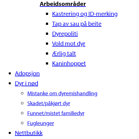
Arbeidsområder
Kastrering og ID-merking
Tap av sau på beite
Dyrepoliti
Vold mot dyr
Ærlig talt
Kaninhoppet
Adopsjon
Dyr i nød
Mistanke om dyremishandling
Skadet/påkjørt dyr
Funnet/mistet familiedyr
Fugleunger
Nettbutikk