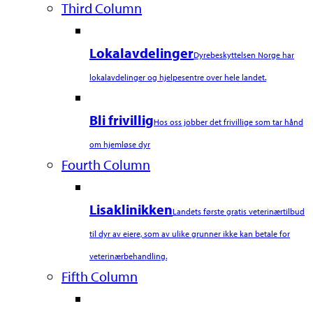
Third Column
Lokalavdelinger
Dyrebeskyttelsen Norge har
lokalavdelinger og hjelpesentre over hele landet.
Bli frivillig
Hos oss jobber det frivillige som tar hånd
om hjemløse dyr
Fourth Column
Lisaklinikken
Landets første gratis veterinærtilbud
til dyr av eiere, som av ulike grunner ikke kan betale for
veterinærbehandling.
Fifth Column