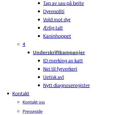
Tap av sau på beite
Dyrepoliti
Vold mot dyr
Ærlig talt
Kaninhoppet
4
Underskriftkampanjer
ID-merking av katt
Nei til fyrverkeri
Uetisk avl
Nytt diagnoseregister
Kontakt
Kontakt oss
Presseside