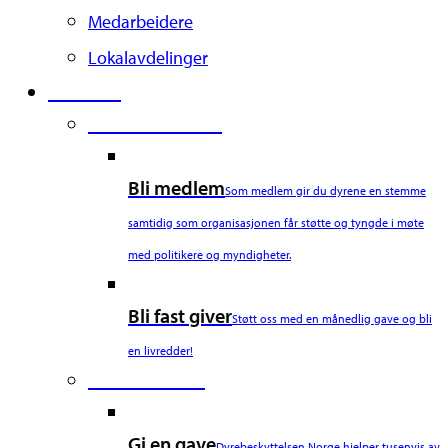
Medarbeidere
Lokalavdelinger
Støtt oss
Second Column
Bli medlem
Som medlem gir du dyrene en stemme
samtidig som organisasjonen får støtte og tyngde i møte
med politikere og myndigheter.
Bli fast giver
Støtt oss med en månedlig gave og bli
en livredder!
Third Column
Gi en gave
Dyrebeskyttelsen Norge hjelper tusenvis av