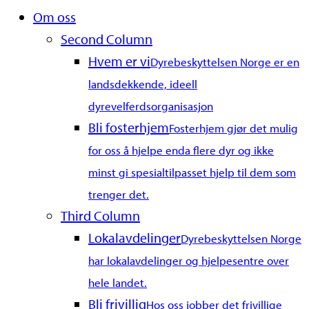
Close
Om oss
Menu
Second Column
Hvem er vi
Dyrebeskyttelsen Norge er en
landsdekkende, ideell
dyrevelferdsorganisasjon
Bli fosterhjem
Fosterhjem gjør det mulig
for oss å hjelpe enda flere dyr og ikke
minst gi spesialtilpasset hjelp til dem som
trenger det.
Third Column
Lokalavdelinger
Dyrebeskyttelsen Norge
har lokalavdelinger og hjelpesentre over
hele landet.
Bli frivillig
Hos oss jobber det frivillige