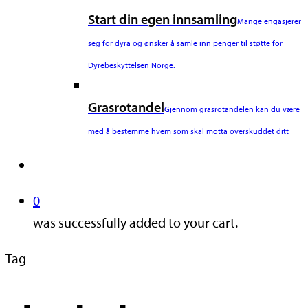
Start din egen innsamling
Mange engasjerer
seg for dyra og ønsker å samle inn penger til støtte for
Dyrebeskyttelsen Norge.
Grasrotandel
Gjennom grasrotandelen kan du være
med å bestemme hvem som skal motta overskuddet ditt
search
0
was successfully added to your cart.
Tag