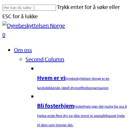
Skip
Trykk enter for å søke eller
to
ESC for å lukke
main
Close
content
Search
search
0
Naviger
Om oss
Second Column
Hvem er vi
Dyrebeskyttelsen Norge er en
landsdekkende, ideell dyrevelferdsorganisasjon
Bli fosterhjem
Fosterhjem gjør det mulig for oss å
hjelpe enda flere dyr og ikke minst gi spesialtilpasset hjelp
til dem som trenger det.