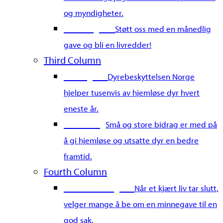
og myndigheter.
Bli fast giver
Støtt oss med en månedlig
gave og bli en livredder!
Third Column
Gi en gave
Dyrebeskyttelsen Norge
hjelper tusenvis av hjemløse dyr hvert
eneste år.
Merkedag
Små og store bidrag er med på
å gi hjemløse og utsatte dyr en bedre
framtid.
Fourth Column
Gi en minnegave
Når et kjært liv tar slutt,
velger mange å be om en minnegave til en
god sak.