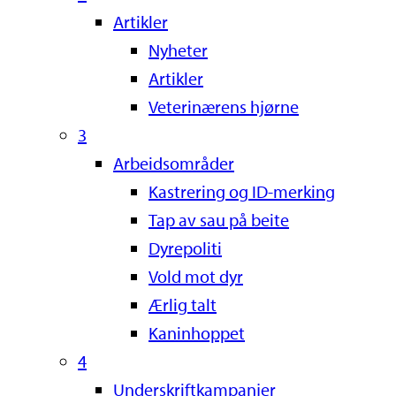
Artikler
Nyheter
Artikler
Veterinærens hjørne
3
Arbeidsområder
Kastrering og ID-merking
Tap av sau på beite
Dyrepoliti
Vold mot dyr
Ærlig talt
Kaninhoppet
4
Underskriftkampanjer