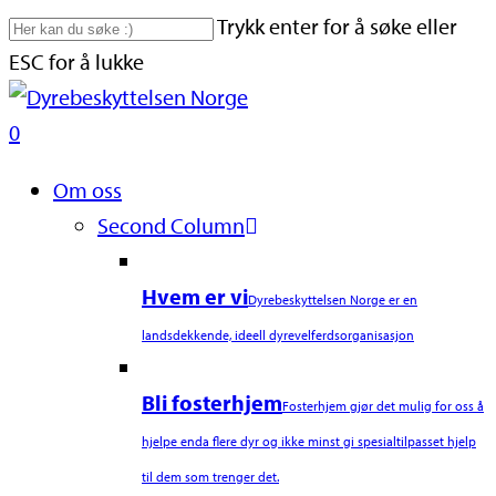
Skip
Trykk enter for å søke eller
to
ESC for å lukke
main
Close
content
Search
search
0
Naviger
Om oss
Second Column
Hvem er vi
Dyrebeskyttelsen Norge er en
landsdekkende, ideell dyrevelferdsorganisasjon
Bli fosterhjem
Fosterhjem gjør det mulig for oss å
hjelpe enda flere dyr og ikke minst gi spesialtilpasset hjelp
til dem som trenger det.