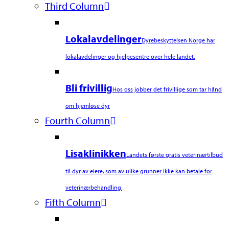
Third Column
Lokalavdelinger
Dyrebeskyttelsen Norge har
lokalavdelinger og hjelpesentre over hele landet.
Bli frivillig
Hos oss jobber det frivillige som tar hånd
om hjemløse dyr
Fourth Column
Lisaklinikken
Landets første gratis veterinærtilbud
til dyr av eiere, som av ulike grunner ikke kan betale for
veterinærbehandling.
Fifth Column