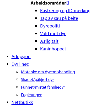
Arbeidsområder
Kastrering og ID-merking
Tap av sau på beite
Dyrepoliti
Vold mot dyr
Ærlig talt
Kaninhoppet
Adopsjon
Dyr i nød
Mistanke om dyremishandling
Skadet/påkjørt dyr
Funnet/mistet familiedyr
Fugleunger
Nettbutikk