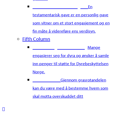
Gi en testamentarisk gave
En
testamentarisk gave er en personlig gave
som vitner om et stort engasjement og en
fin måte å videreføre ens verdisyn.
Fifth Column
Start din egen innsamling
Mange
engasjerer seg for dyra og ønsker å samle
inn penger til støtte for Dyrebeskyttelsen
Norge.
Grasrotandel
Gjennom grasrotandelen
kan du være med å bestemme hvem som
skal motta overskuddet ditt