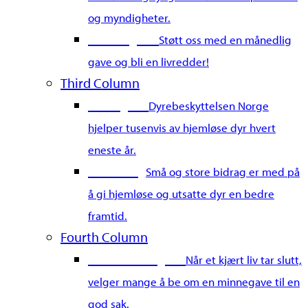
og myndigheter.
Bli fast giver
Støtt oss med en månedlig
gave og bli en livredder!
Third Column
Gi en gave
Dyrebeskyttelsen Norge
hjelper tusenvis av hjemløse dyr hvert
eneste år.
Merkedag
Små og store bidrag er med på
å gi hjemløse og utsatte dyr en bedre
framtid.
Fourth Column
Gi en minnegave
Når et kjært liv tar slutt,
velger mange å be om en minnegave til en
god sak.