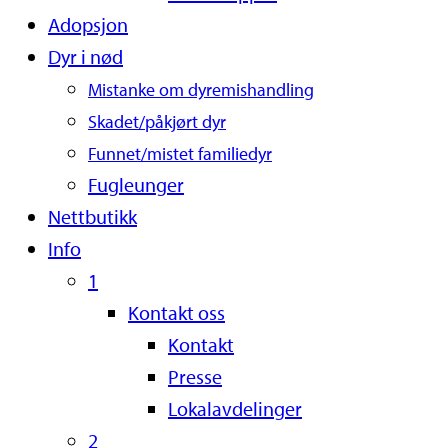
Adopsjon
Dyr i nød
Mistanke om dyremishandling
Skadet/påkjørt dyr
Funnet/mistet familiedyr
Fugleunger
Nettbutikk
Info
1
Kontakt oss
Kontakt
Presse
Lokalavdelinger
2