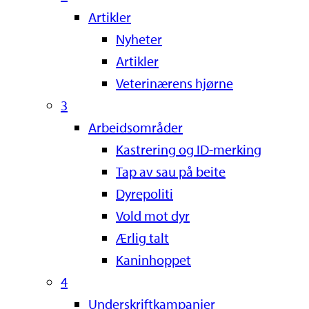
Artikler
Nyheter
Artikler
Veterinærens hjørne
3
Arbeidsområder
Kastrering og ID-merking
Tap av sau på beite
Dyrepoliti
Vold mot dyr
Ærlig talt
Kaninhoppet
4
Underskriftkampanjer