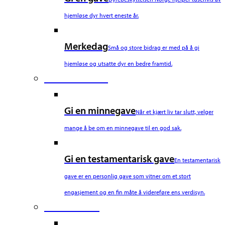
hjemløse dyr hvert eneste år.
Merkedag
Små og store bidrag er med på å gi
hjemløse og utsatte dyr en bedre framtid.
Fourth Column
Gi en minnegave
Når et kjært liv tar slutt, velger
mange å be om en minnegave til en god sak.
Gi en testamentarisk gave
En testamentarisk
gave er en personlig gave som vitner om et stort
engasjement og en fin måte å videreføre ens verdisyn.
Fifth Column