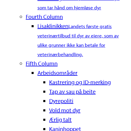
som tar hånd om hjemløse dyr
Fourth Column
Lisaklinikken
Landets første gratis
veterinærtilbud til dyr av eiere, som av
ulike grunner ikke kan betale for
veterinærbehandling.
Fifth Column
Arbeidsområder
Kastrering og ID-merking
Tap av sau på beite
Dyrepoliti
Vold mot dyr
Ærlig talt
Kaninhoppet