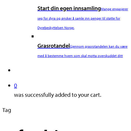
Start din egen innsamling
Mange engasjerer
seg for dyra og ønsker å samle inn penger til støtte for
Dyrebeskyttelsen Norge.
Grasrotandel
Gjennom grasrotandelen kan du være
med å bestemme hvem som skal motta overskuddet ditt
search
0
was successfully added to your cart.
Tag