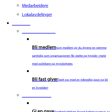
Medarbeidere
Lokalavdelinger
Støtt oss
Second Column
Bli medlem
Som medlem gir du dyrene en stemme
samtidig som organisasjonen får støtte og tyngde i møte
med politikere og myndigheter.
Bli fast giver
Støtt oss med en månedlig gave og bli
en livredder!
Third Column
Gi en gave
Dyrebeskyttelsen Norge hjelper tusenvis av