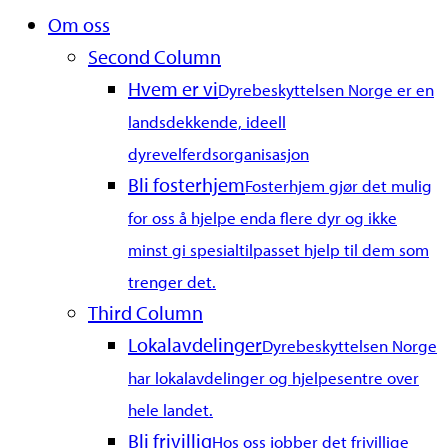
Close
Om oss
Menu
Second Column
Hvem er vi
Dyrebeskyttelsen Norge er en
landsdekkende, ideell
dyrevelferdsorganisasjon
Bli fosterhjem
Fosterhjem gjør det mulig
for oss å hjelpe enda flere dyr og ikke
minst gi spesialtilpasset hjelp til dem som
trenger det.
Third Column
Lokalavdelinger
Dyrebeskyttelsen Norge
har lokalavdelinger og hjelpesentre over
hele landet.
Bli frivillig
Hos oss jobber det frivillige