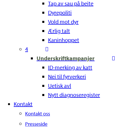
Tap av sau på beite
Dyrepoliti
Vold mot dyr
Ærlig talt
Kaninhoppet
4
Underskriftkampanjer
ID-merking av katt
Nei til fyrverkeri
Uetisk avl
Nytt diagnoseregister
Kontakt
Kontakt oss
Presseside