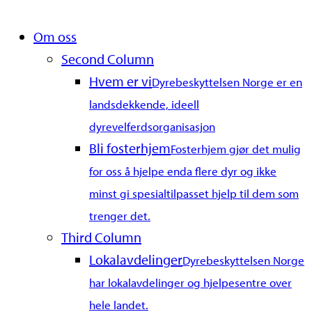
Close
Om oss
Menu
Second Column
Hvem er vi
Dyrebeskyttelsen Norge er en
landsdekkende, ideell
dyrevelferdsorganisasjon
Bli fosterhjem
Fosterhjem gjør det mulig
for oss å hjelpe enda flere dyr og ikke
minst gi spesialtilpasset hjelp til dem som
trenger det.
Third Column
Lokalavdelinger
Dyrebeskyttelsen Norge
har lokalavdelinger og hjelpesentre over
hele landet.