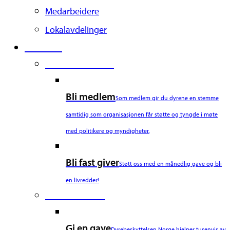
Medarbeidere
Lokalavdelinger
Støtt oss
Second Column
Bli medlem
Som medlem gir du dyrene en stemme
samtidig som organisasjonen får støtte og tyngde i møte
med politikere og myndigheter.
Bli fast giver
Støtt oss med en månedlig gave og bli
en livredder!
Third Column
Gi en gave
Dyrebeskyttelsen Norge hjelper tusenvis av