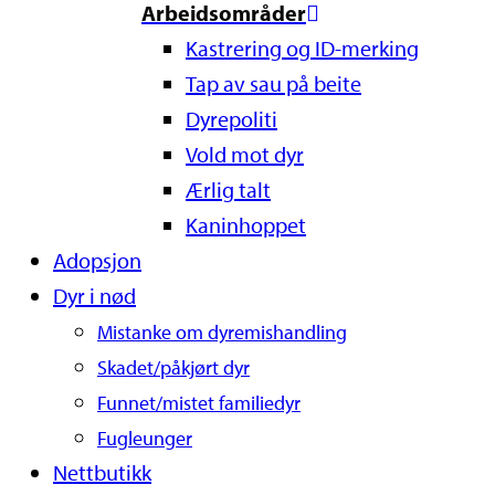
Arbeidsområder
Kastrering og ID-merking
Tap av sau på beite
Dyrepoliti
Vold mot dyr
Ærlig talt
Kaninhoppet
Adopsjon
Dyr i nød
Mistanke om dyremishandling
Skadet/påkjørt dyr
Funnet/mistet familiedyr
Fugleunger
Nettbutikk