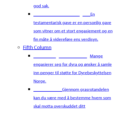
god sak.
Gi en testamentarisk gave
En
testamentarisk gave er en personlig gave
som vitner om et stort engasjement og en
fin måte å videreføre ens verdisyn.
Fifth Column
Start din egen innsamling
Mange
engasjerer seg for dyra og ønsker å samle
inn penger til støtte for Dyrebeskyttelsen
Norge.
Grasrotandel
Gjennom grasrotandelen
kan du være med å bestemme hvem som
skal motta overskuddet ditt