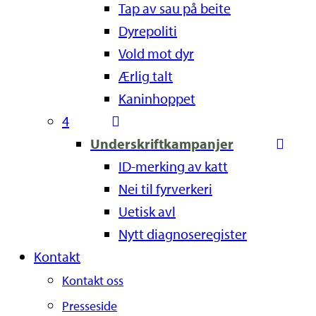
Tap av sau på beite
Dyrepoliti
Vold mot dyr
Ærlig talt
Kaninhoppet
4
Underskriftkampanjer
ID-merking av katt
Nei til fyrverkeri
Uetisk avl
Nytt diagnoseregister
Kontakt
Kontakt oss
Presseside