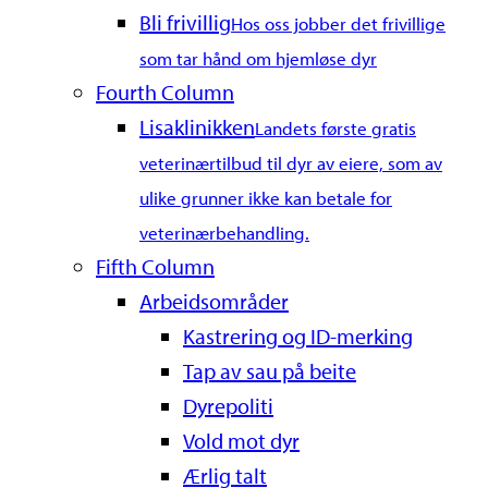
Bli frivillig
Hos oss jobber det frivillige
som tar hånd om hjemløse dyr
Fourth Column
Lisaklinikken
Landets første gratis
veterinærtilbud til dyr av eiere, som av
ulike grunner ikke kan betale for
veterinærbehandling.
Fifth Column
Arbeidsområder
Kastrering og ID-merking
Tap av sau på beite
Dyrepoliti
Vold mot dyr
Ærlig talt