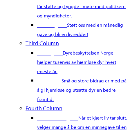
får støtte og tyngde i møte med politikere
og myndigheter.
Bli fast giver
Støtt oss med en månedlig
gave og bli en livredder!
Third Column
Gi en gave
Dyrebeskyttelsen Norge
hjelper tusenvis av hjemløse dyr hvert
eneste år.
Merkedag
Små og store bidrag er med på
å gi hjemløse og utsatte dyr en bedre
framtid.
Fourth Column
Gi en minnegave
Når et kjært liv tar slutt,
velger mange å be om en minnegave til en