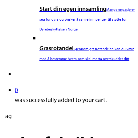
Start din egen innsamling
Mange engasjerer
seg for dyra og ønsker å samle inn penger til støtte for
Dyrebeskyttelsen Norge.
Grasrotandel
Gjennom grasrotandelen kan du være
med å bestemme hvem som skal motta overskuddet ditt
search
0
was successfully added to your cart.
Tag