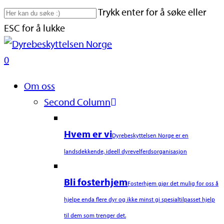
Skip
Trykk enter for å søke eller
to
ESC for å lukke
main
Close
content
Search
search
0
Naviger
Om oss
Second Column
Hvem er vi
Dyrebeskyttelsen Norge er en
landsdekkende, ideell dyrevelferdsorganisasjon
Bli fosterhjem
Fosterhjem gjør det mulig for oss å
hjelpe enda flere dyr og ikke minst gi spesialtilpasset hjelp
til dem som trenger det.