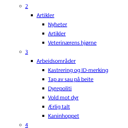
2
Artikler
Nyheter
Artikler
Veterinærens hjørne
3
Arbeidsområder
Kastrering og ID-merking
Tap av sau på beite
Dyrepoliti
Vold mot dyr
Ærlig talt
Kaninhoppet
4