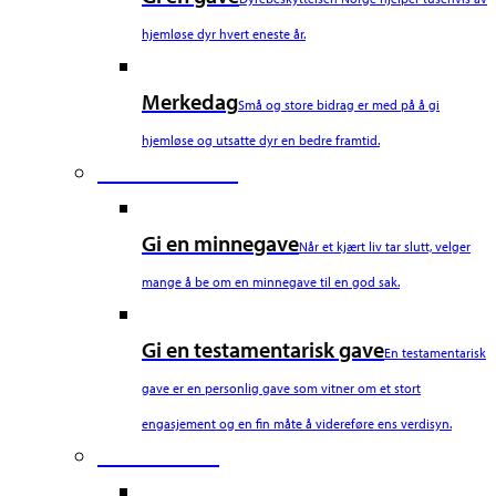
hjemløse dyr hvert eneste år.
Merkedag
Små og store bidrag er med på å gi
hjemløse og utsatte dyr en bedre framtid.
Fourth Column
Gi en minnegave
Når et kjært liv tar slutt, velger
mange å be om en minnegave til en god sak.
Gi en testamentarisk gave
En testamentarisk
gave er en personlig gave som vitner om et stort
engasjement og en fin måte å videreføre ens verdisyn.
Fifth Column