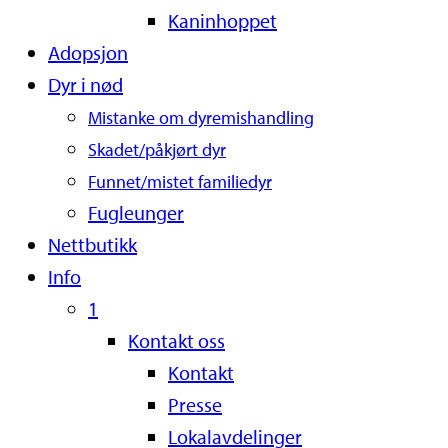
Kaninhoppet
Adopsjon
Dyr i nød
Mistanke om dyremishandling
Skadet/påkjørt dyr
Funnet/mistet familiedyr
Fugleunger
Nettbutikk
Info
1
Kontakt oss
Kontakt
Presse
Lokalavdelinger