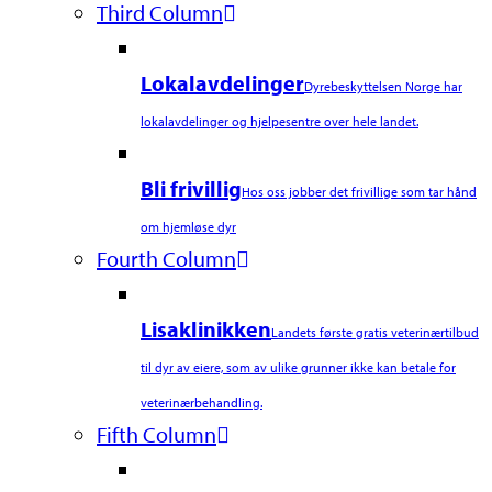
Third Column
Lokalavdelinger
Dyrebeskyttelsen Norge har
lokalavdelinger og hjelpesentre over hele landet.
Bli frivillig
Hos oss jobber det frivillige som tar hånd
om hjemløse dyr
Fourth Column
Lisaklinikken
Landets første gratis veterinærtilbud
til dyr av eiere, som av ulike grunner ikke kan betale for
veterinærbehandling.
Fifth Column