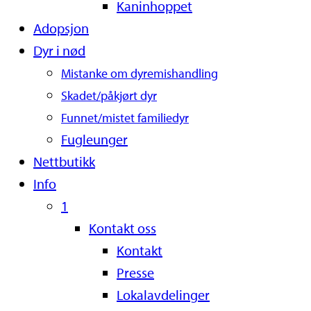
Kaninhoppet
Adopsjon
Dyr i nød
Mistanke om dyremishandling
Skadet/påkjørt dyr
Funnet/mistet familiedyr
Fugleunger
Nettbutikk
Info
1
Kontakt oss
Kontakt
Presse
Lokalavdelinger