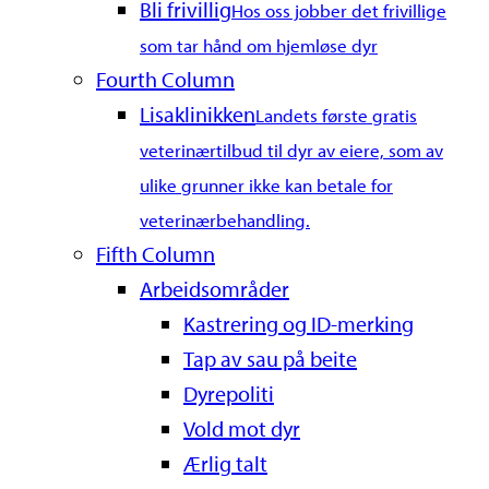
Bli frivillig
Hos oss jobber det frivillige
som tar hånd om hjemløse dyr
Fourth Column
Lisaklinikken
Landets første gratis
veterinærtilbud til dyr av eiere, som av
ulike grunner ikke kan betale for
veterinærbehandling.
Fifth Column
Arbeidsområder
Kastrering og ID-merking
Tap av sau på beite
Dyrepoliti
Vold mot dyr
Ærlig talt