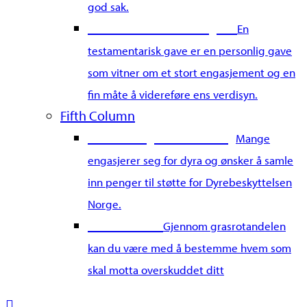
god sak.
Gi en testamentarisk gave
En
testamentarisk gave er en personlig gave
som vitner om et stort engasjement og en
fin måte å videreføre ens verdisyn.
Fifth Column
Start din egen innsamling
Mange
engasjerer seg for dyra og ønsker å samle
inn penger til støtte for Dyrebeskyttelsen
Norge.
Grasrotandel
Gjennom grasrotandelen
kan du være med å bestemme hvem som
skal motta overskuddet ditt