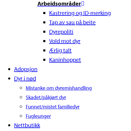
Arbeidsområder
Kastrering og ID-merking
Tap av sau på beite
Dyrepoliti
Vold mot dyr
Ærlig talt
Kaninhoppet
Adopsjon
Dyr i nød
Mistanke om dyremishandling
Skadet/påkjørt dyr
Funnet/mistet familiedyr
Fugleunger
Nettbutikk