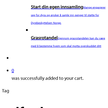
Start din egen innsamling
Mange engasjerer
seg for dyra og ønsker å samle inn penger til støtte for
Dyrebeskyttelsen Norge.
Grasrotandel
Gjennom grasrotandelen kan du være
med å bestemme hvem som skal motta overskuddet ditt
search
0
was successfully added to your cart.
Tag