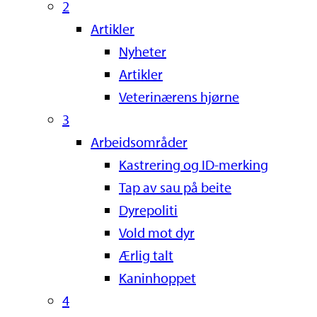
2
Artikler
Nyheter
Artikler
Veterinærens hjørne
3
Arbeidsområder
Kastrering og ID-merking
Tap av sau på beite
Dyrepoliti
Vold mot dyr
Ærlig talt
Kaninhoppet
4