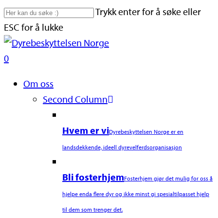
Skip
Trykk enter for å søke eller
to
ESC for å lukke
main
Close
content
Search
search
0
Naviger
Om oss
Second Column
Hvem er vi
Dyrebeskyttelsen Norge er en
landsdekkende, ideell dyrevelferdsorganisasjon
Bli fosterhjem
Fosterhjem gjør det mulig for oss å
hjelpe enda flere dyr og ikke minst gi spesialtilpasset hjelp
til dem som trenger det.