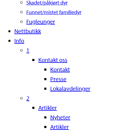
Skadet/påkjørt dyr
Funnet/mistet familiedyr
Fugleunger
Nettbutikk
Info
1
Kontakt oss
Kontakt
Presse
Lokalavdelinger
2
Artikler
Nyheter
Artikler