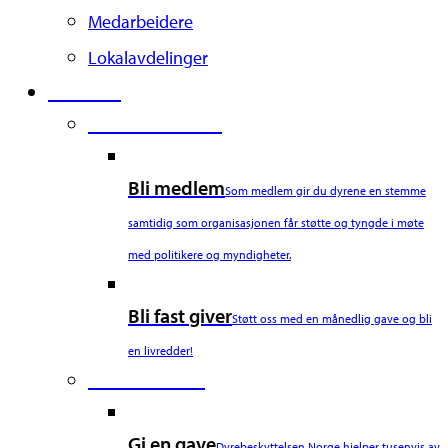
Medarbeidere
Lokalavdelinger
Støtt oss
Second Column
Bli medlem
Som medlem gir du dyrene en stemme
samtidig som organisasjonen får støtte og tyngde i møte
med politikere og myndigheter.
Bli fast giver
Støtt oss med en månedlig gave og bli
en livredder!
Third Column
Gi en gave
Dyrebeskyttelsen Norge hjelper tusenvis av