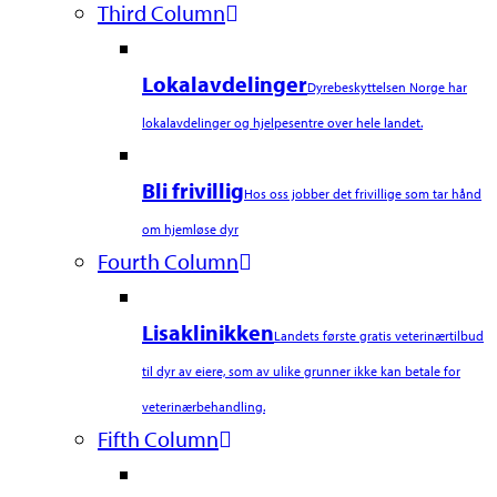
Third Column
Lokalavdelinger
Dyrebeskyttelsen Norge har
lokalavdelinger og hjelpesentre over hele landet.
Bli frivillig
Hos oss jobber det frivillige som tar hånd
om hjemløse dyr
Fourth Column
Lisaklinikken
Landets første gratis veterinærtilbud
til dyr av eiere, som av ulike grunner ikke kan betale for
veterinærbehandling.
Fifth Column