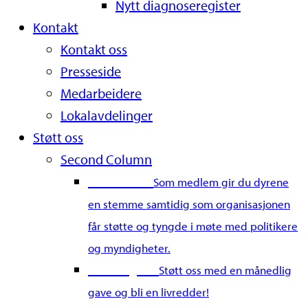
Nytt diagnoseregister
Kontakt
Kontakt oss
Presseside
Medarbeidere
Lokalavdelinger
Støtt oss
Second Column
Bli medlem
Som medlem gir du dyrene
en stemme samtidig som organisasjonen
får støtte og tyngde i møte med politikere
og myndigheter.
Bli fast giver
Støtt oss med en månedlig
gave og bli en livredder!