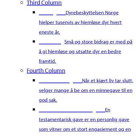
Third Column
Gi en gave
Dyrebeskyttelsen Norge
hjelper tusenvis av hjemløse dyr hvert
eneste år.
Merkedag
Små og store bidrag er med på
å gi hjemløse og utsatte dyr en bedre
framtid.
Fourth Column
Gi en minnegave
Når et kjært liv tar slutt,
velger mange å be om en minnegave til en
god sak.
Gi en testamentarisk gave
En
testamentarisk gave er en personlig gave
som vitner om et stort engasjement og en