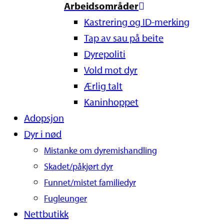
Arbeidsområder
Kastrering og ID-merking
Tap av sau på beite
Dyrepoliti
Vold mot dyr
Ærlig talt
Kaninhoppet
Adopsjon
Dyr i nød
Mistanke om dyremishandling
Skadet/påkjørt dyr
Funnet/mistet familiedyr
Fugleunger
Nettbutikk