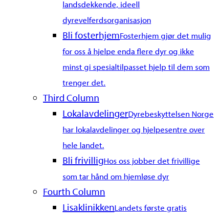
landsdekkende, ideell
dyrevelferdsorganisasjon
Bli fosterhjem
Fosterhjem gjør det mulig
for oss å hjelpe enda flere dyr og ikke
minst gi spesialtilpasset hjelp til dem som
trenger det.
Third Column
Lokalavdelinger
Dyrebeskyttelsen Norge
har lokalavdelinger og hjelpesentre over
hele landet.
Bli frivillig
Hos oss jobber det frivillige
som tar hånd om hjemløse dyr
Fourth Column
Lisaklinikken
Landets første gratis