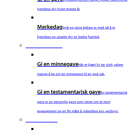
hjemløse dyr hvert eneste år.
Merkedag
Små og store bidrag er med på å gi
hjemløse og utsatte dyr en bedre framtid.
Fourth Column
Gi en minnegave
Når et kjært liv tar slutt, velger
mange å be om en minnegave til en god sak.
Gi en testamentarisk gave
En testamentarisk
gave er en personlig gave som vitner om et stort
engasjement og en fin måte å videreføre ens verdisyn.
Fifth Column