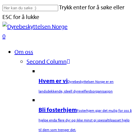
Skip
Trykk enter for å søke eller
to
ESC for å lukke
main
Close
content
Search
search
0
Naviger
Om oss
Second Column
Hvem er vi
Dyrebeskyttelsen Norge er en
landsdekkende, ideell dyrevelferdsorganisasjon
Bli fosterhjem
Fosterhjem gjør det mulig for oss å
hjelpe enda flere dyr og ikke minst gi spesialtilpasset hjelp
til dem som trenger det.