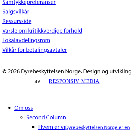
Samtykkepreferanser
Salgsvilkår
Ressursside
Varsle om kritikkverdige forhold
Lokalavdelingsrom
Vilkår for betalingsavtaler
©
2026
Dyrebeskyttelsen Norge. Design og utvikling
av
RESPONSIV MEDIA
Close
Om oss
Menu
Second Column
Hvem er vi
Dyrebeskyttelsen Norge er en