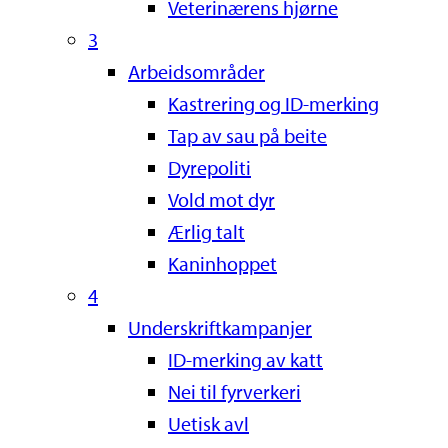
Veterinærens hjørne
3
Arbeidsområder
Kastrering og ID-merking
Tap av sau på beite
Dyrepoliti
Vold mot dyr
Ærlig talt
Kaninhoppet
4
Underskriftkampanjer
ID-merking av katt
Nei til fyrverkeri
Uetisk avl