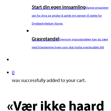
Start din egen innsamling
Mange engasjerer
seg for dyra og ønsker å samle inn penger til støtte for
Dyrebeskyttelsen Norge.
Grasrotandel
Gjennom grasrotandelen kan du være
med å bestemme hvem som skal motta overskuddet ditt
search
0
was successfully added to your cart.
Nyheter
«Vær ikke haard