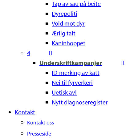
Tap av sau på beite
Dyrepoliti
Vold mot dyr
Ærlig talt
Kaninhoppet
4
Underskriftkampanjer
ID-merking av katt
Nei til fyrverkeri
Uetisk avl
Nytt diagnoseregister
Kontakt
Kontakt oss
Presseside