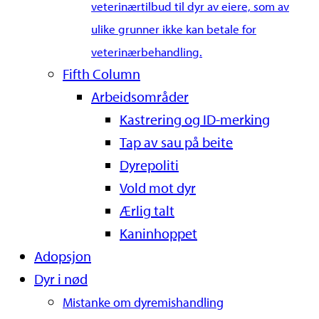
veterinærtilbud til dyr av eiere, som av
ulike grunner ikke kan betale for
veterinærbehandling.
Fifth Column
Arbeidsområder
Kastrering og ID-merking
Tap av sau på beite
Dyrepoliti
Vold mot dyr
Ærlig talt
Kaninhoppet
Adopsjon
Dyr i nød
Mistanke om dyremishandling