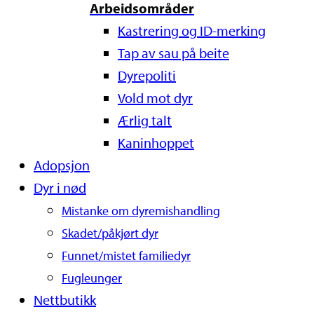
Arbeidsområder
Kastrering og ID-merking
Tap av sau på beite
Dyrepoliti
Vold mot dyr
Ærlig talt
Kaninhoppet
Adopsjon
Dyr i nød
Mistanke om dyremishandling
Skadet/påkjørt dyr
Funnet/mistet familiedyr
Fugleunger
Nettbutikk