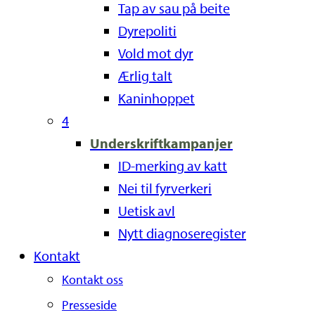
Tap av sau på beite
Dyrepoliti
Vold mot dyr
Ærlig talt
Kaninhoppet
4
Underskriftkampanjer
ID-merking av katt
Nei til fyrverkeri
Uetisk avl
Nytt diagnoseregister
Kontakt
Kontakt oss
Presseside