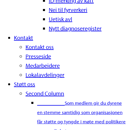
ID-merking av katt
Nei til fyrverkeri
Uetisk avl
Nytt diagnoseregister
Kontakt
Kontakt oss
Presseside
Medarbeidere
Lokalavdelinger
Støtt oss
Second Column
Bli medlem
Som medlem gir du dyrene
en stemme samtidig som organisasjonen
får støtte og tyngde i møte med politikere