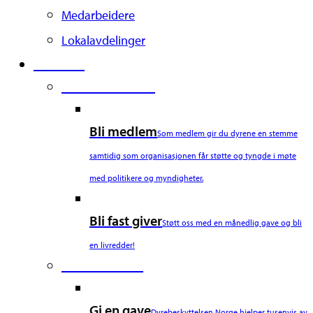
Medarbeidere
Lokalavdelinger
Støtt oss
Second Column
Bli medlem
Som medlem gir du dyrene en stemme
samtidig som organisasjonen får støtte og tyngde i møte
med politikere og myndigheter.
Bli fast giver
Støtt oss med en månedlig gave og bli
en livredder!
Third Column
Gi en gave
Dyrebeskyttelsen Norge hjelper tusenvis av