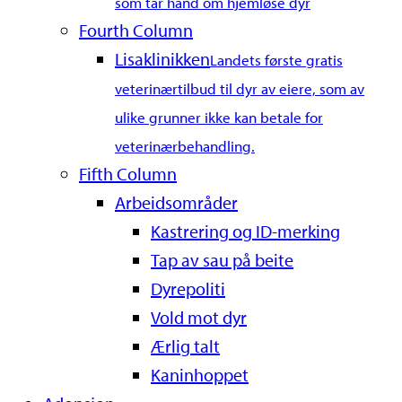
som tar hånd om hjemløse dyr
Fourth Column
Lisaklinikken
Landets første gratis
veterinærtilbud til dyr av eiere, som av
ulike grunner ikke kan betale for
veterinærbehandling.
Fifth Column
Arbeidsområder
Kastrering og ID-merking
Tap av sau på beite
Dyrepoliti
Vold mot dyr
Ærlig talt
Kaninhoppet