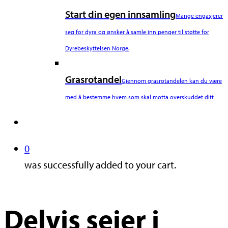
Start din egen innsamling
Mange engasjerer
seg for dyra og ønsker å samle inn penger til støtte for
Dyrebeskyttelsen Norge.
Grasrotandel
Gjennom grasrotandelen kan du være
med å bestemme hvem som skal motta overskuddet ditt
search
0
was successfully added to your cart.
Delvis seier i