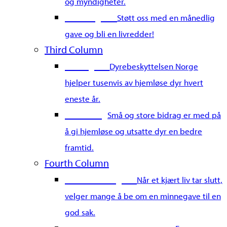
og myndigheter.
Bli fast giver
Støtt oss med en månedlig
gave og bli en livredder!
Third Column
Gi en gave
Dyrebeskyttelsen Norge
hjelper tusenvis av hjemløse dyr hvert
eneste år.
Merkedag
Små og store bidrag er med på
å gi hjemløse og utsatte dyr en bedre
framtid.
Fourth Column
Gi en minnegave
Når et kjært liv tar slutt,
velger mange å be om en minnegave til en
god sak.