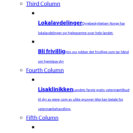
Third Column
Lokalavdelinger
Dyrebeskyttelsen Norge har
lokalavdelinger og hjelpesentre over hele landet.
Bli frivillig
Hos oss jobber det frivillige som tar hånd
om hjemløse dyr
Fourth Column
Lisaklinikken
Landets første gratis veterinærtilbud
til dyr av eiere, som av ulike grunner ikke kan betale for
veterinærbehandling.
Fifth Column