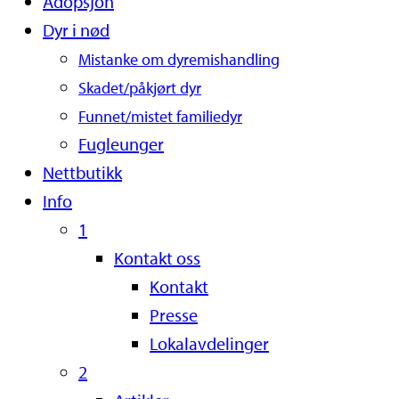
Adopsjon
Dyr i nød
Mistanke om dyremishandling
Skadet/påkjørt dyr
Funnet/mistet familiedyr
Fugleunger
Nettbutikk
Info
1
Kontakt oss
Kontakt
Presse
Lokalavdelinger
2