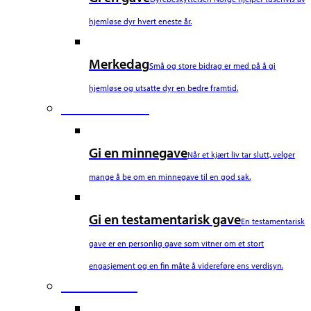
hjemløse dyr hvert eneste år.
Merkedag
Små og store bidrag er med på å gi
hjemløse og utsatte dyr en bedre framtid.
Fourth Column
Gi en minnegave
Når et kjært liv tar slutt, velger
mange å be om en minnegave til en god sak.
Gi en testamentarisk gave
En testamentarisk
gave er en personlig gave som vitner om et stort
engasjement og en fin måte å videreføre ens verdisyn.
Fifth Column