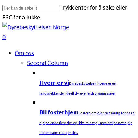
Skip
Trykk enter for å søke eller
to
ESC for å lukke
main
Close
content
Search
search
0
Naviger
Om oss
Second Column
Hvem er vi
Dyrebeskyttelsen Norge er en
landsdekkende, ideell dyrevelferdsorganisasjon
Bli fosterhjem
Fosterhjem gjør det mulig for oss å
hjelpe enda flere dyr og ikke minst gi spesialtilpasset hjelp
til dem som trenger det.