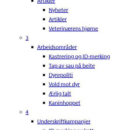
Artikler
Nyheter
Artikler
Veterinærens hjørne
3
Arbeidsområder
Kastrering og ID-merking
Tap av sau på beite
Dyrepoliti
Vold mot dyr
Ærlig talt
Kaninhoppet
4
Underskriftkampanjer