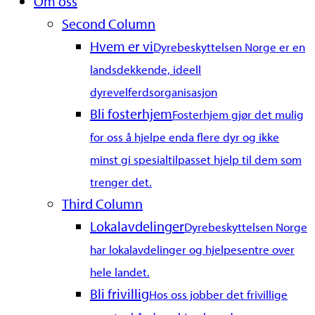
Om oss
Menu
Second Column
Hvem er vi
Dyrebeskyttelsen Norge er en
landsdekkende, ideell
dyrevelferdsorganisasjon
Bli fosterhjem
Fosterhjem gjør det mulig
for oss å hjelpe enda flere dyr og ikke
minst gi spesialtilpasset hjelp til dem som
trenger det.
Third Column
Lokalavdelinger
Dyrebeskyttelsen Norge
har lokalavdelinger og hjelpesentre over
hele landet.
Bli frivillig
Hos oss jobber det frivillige