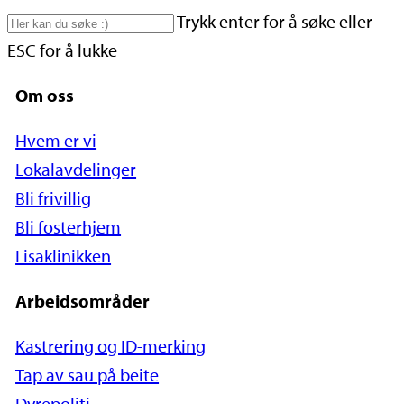
Skip
Trykk enter for å søke eller
to
ESC for å lukke
main
Om oss
content
Hvem er vi
Lokalavdelinger
Bli frivillig
Bli fosterhjem
Lisaklinikken
Arbeidsområder
Kastrering og ID-merking
Tap av sau på beite
Dyrepoliti