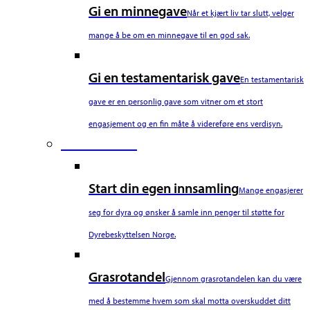
Gi en minnegave
Når et kjært liv tar slutt, velger
mange å be om en minnegave til en god sak.
Gi en testamentarisk gave
En testamentarisk
gave er en personlig gave som vitner om et stort
engasjement og en fin måte å videreføre ens verdisyn.
Fifth Column
Start din egen innsamling
Mange engasjerer
seg for dyra og ønsker å samle inn penger til støtte for
Dyrebeskyttelsen Norge.
Grasrotandel
Gjennom grasrotandelen kan du være
med å bestemme hvem som skal motta overskuddet ditt