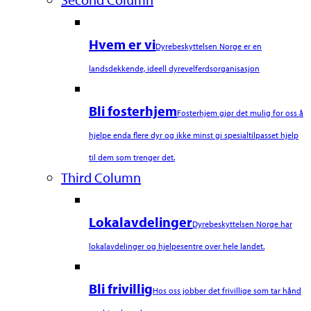
Hvem er vi
Dyrebeskyttelsen Norge er en
landsdekkende, ideell dyrevelferdsorganisasjon
Bli fosterhjem
Fosterhjem gjør det mulig for oss å
hjelpe enda flere dyr og ikke minst gi spesialtilpasset hjelp
til dem som trenger det.
Third Column
Lokalavdelinger
Dyrebeskyttelsen Norge har
lokalavdelinger og hjelpesentre over hele landet.
Bli frivillig
Hos oss jobber det frivillige som tar hånd