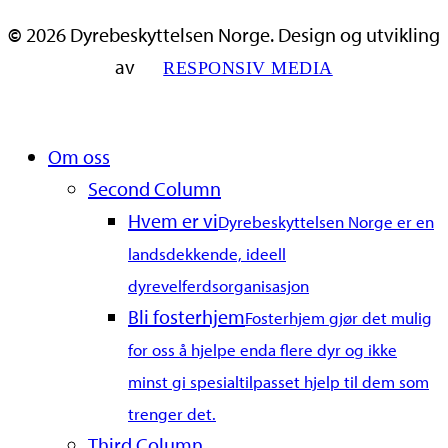
©
2026
Dyrebeskyttelsen Norge. Design og utvikling
av
RESPONSIV MEDIA
Close
Om oss
Menu
Second Column
Hvem er vi
Dyrebeskyttelsen Norge er en
landsdekkende, ideell
dyrevelferdsorganisasjon
Bli fosterhjem
Fosterhjem gjør det mulig
for oss å hjelpe enda flere dyr og ikke
minst gi spesialtilpasset hjelp til dem som
trenger det.
Third Column