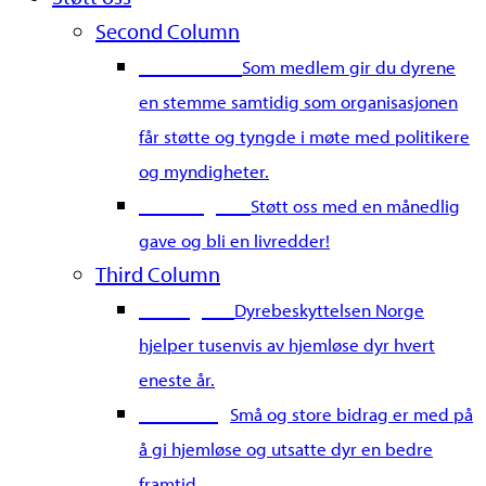
Second Column
Bli medlem
Som medlem gir du dyrene
en stemme samtidig som organisasjonen
får støtte og tyngde i møte med politikere
og myndigheter.
Bli fast giver
Støtt oss med en månedlig
gave og bli en livredder!
Third Column
Gi en gave
Dyrebeskyttelsen Norge
hjelper tusenvis av hjemløse dyr hvert
eneste år.
Merkedag
Små og store bidrag er med på
å gi hjemløse og utsatte dyr en bedre
framtid.