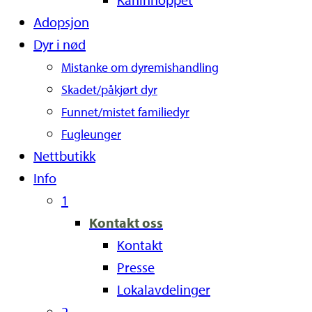
Adopsjon
Dyr i nød
Mistanke om dyremishandling
Skadet/påkjørt dyr
Funnet/mistet familiedyr
Fugleunger
Nettbutikk
Info
1
Kontakt oss
Kontakt
Presse
Lokalavdelinger
2