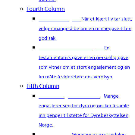
Fourth Column
Gi en minnegave
Når et kjært liv tar slutt,
velger mange å be om en minnegave til en
god sak.
Gi en testamentarisk gave
En
testamentarisk gave er en personlig gave
som vitner om et stort engasjement og en
fin måte å videreføre ens verdisyn.
Fifth Column
Start din egen innsamling
Mange
engasjerer seg for dyra og ønsker å samle
inn penger til støtte for Dyrebeskyttelsen
Norge.
Grasrotandel
Gjennom grasrotandelen