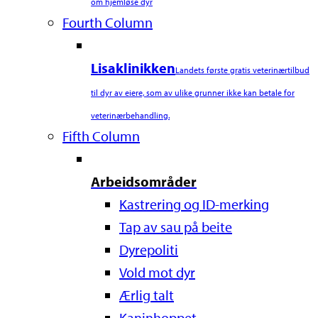
om hjemløse dyr
Fourth Column
Lisaklinikken
Landets første gratis veterinærtilbud
til dyr av eiere, som av ulike grunner ikke kan betale for
veterinærbehandling.
Fifth Column
Arbeidsområder
Kastrering og ID-merking
Tap av sau på beite
Dyrepoliti
Vold mot dyr
Ærlig talt
Kaninhoppet