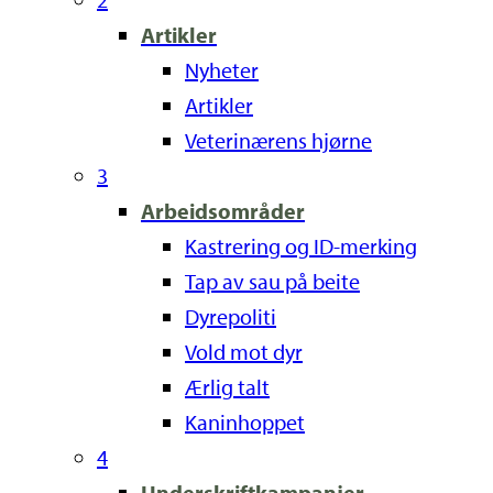
Artikler
Nyheter
Artikler
Veterinærens hjørne
3
Arbeidsområder
Kastrering og ID-merking
Tap av sau på beite
Dyrepoliti
Vold mot dyr
Ærlig talt
Kaninhoppet
4
Underskriftkampanjer