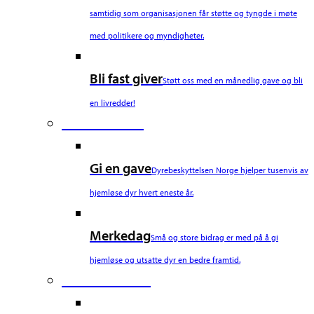
samtidig som organisasjonen får støtte og tyngde i møte
med politikere og myndigheter.
Bli fast giver
Støtt oss med en månedlig gave og bli
en livredder!
Third Column
Gi en gave
Dyrebeskyttelsen Norge hjelper tusenvis av
hjemløse dyr hvert eneste år.
Merkedag
Små og store bidrag er med på å gi
hjemløse og utsatte dyr en bedre framtid.
Fourth Column