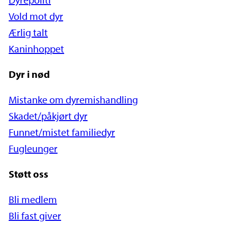
Vold mot dyr
Ærlig talt
Kaninhoppet
Dyr i nød
Mistanke om dyremishandling
Skadet/påkjørt dyr
Funnet/mistet familiedyr
Fugleunger
Støtt oss
Bli medlem
Bli fast giver