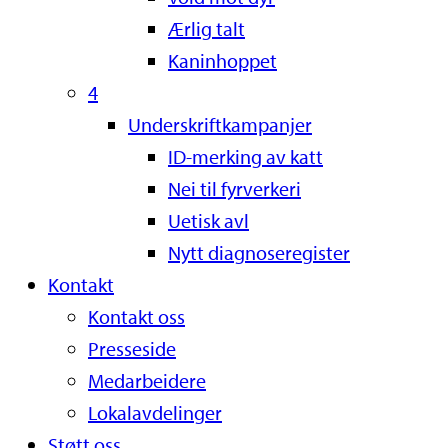
Ærlig talt
Kaninhoppet
4
Underskriftkampanjer
ID-merking av katt
Nei til fyrverkeri
Uetisk avl
Nytt diagnoseregister
Kontakt
Kontakt oss
Presseside
Medarbeidere
Lokalavdelinger
Støtt oss