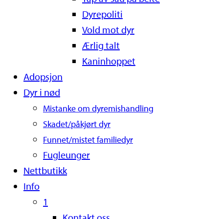
Dyrepoliti
Vold mot dyr
Ærlig talt
Kaninhoppet
Adopsjon
Dyr i nød
Mistanke om dyremishandling
Skadet/påkjørt dyr
Funnet/mistet familiedyr
Fugleunger
Nettbutikk
Info
1
Kontakt oss