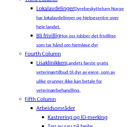
Lokalavdelinger
Dyrebeskyttelsen Norge
har lokalavdelinger og hjelpesentre over
hele landet.
Bli frivillig
Hos oss jobber det frivillige
som tar hånd om hjemløse dyr
Fourth Column
Lisaklinikken
Landets første gratis
veterinærtilbud til dyr av eiere, som av
ulike grunner ikke kan betale for
veterinærbehandling.
Fifth Column
Arbeidsområder
Kastrering og ID-merking
Tap av sau på beite