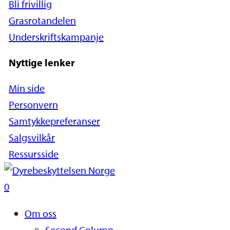
Bli frivillig
Grasrotandelen
Underskriftskampanje
Nyttige lenker
Min side
Personvern
Samtykkepreferanser
Salgsvilkår
Ressursside
Close
Search
search
0
Naviger
Om oss
Second Column