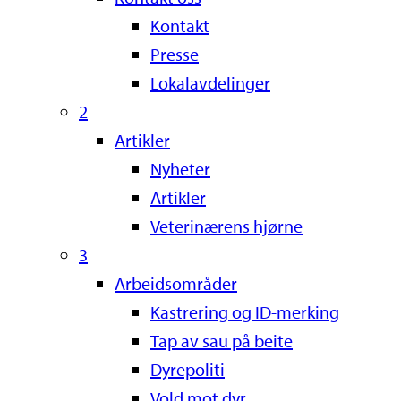
Kontakt
Presse
Lokalavdelinger
2
Artikler
Nyheter
Artikler
Veterinærens hjørne
3
Arbeidsområder
Kastrering og ID-merking
Tap av sau på beite
Dyrepoliti
Vold mot dyr