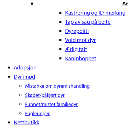
A
Kastrering og ID-merking
Tap av sau på beite
Dyrepoliti
Vold mot dyr
Ærlig talt
Kaninhoppet
Adopsjon
Dyr i nød
Mistanke om dyremishandling
Skadet/påkjørt dyr
Funnet/mistet familiedyr
Fugleunger
Nettbutikk