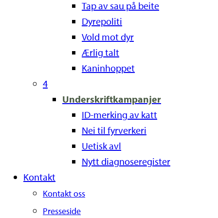
Tap av sau på beite
Dyrepoliti
Vold mot dyr
Ærlig talt
Kaninhoppet
4
Underskriftkampanjer
ID-merking av katt
Nei til fyrverkeri
Uetisk avl
Nytt diagnoseregister
Kontakt
Kontakt oss
Presseside