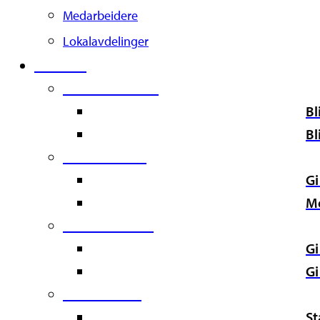
Medarbeidere
Lokalavdelinger
Støtt oss
Second Column
Bl
Bl
Third Column
Gi
M
Fourth Column
Gi
Gi
Fifth Column
St