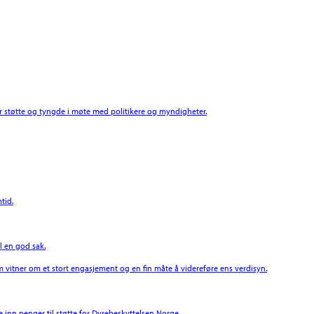
støtte og tyngde i møte med politikere og myndigheter.
tid.
l en god sak.
 vitner om et stort engasjement og en fin måte å videreføre ens verdisyn.
 inn penger til støtte for Dyrebeskyttelsen Norge.