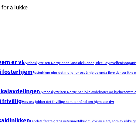
 for å lukke
em er vi
Dyrebeskyttelsen Norge er en landsdekkende, ideell dyrevelferdsorgani
i fosterhjem
Fosterhjem gjør det mulig for oss å hjelpe enda flere dyr og ikke m
kalavdelinger
Dyrebeskyttelsen Norge har lokalavdelinger og hjelpesentre o
i frivillig
Hos oss jobber det frivillige som tar hånd om hjemløse dyr
saklinikken
Landets første gratis veterinærtilbud til dyr av eiere, som av ulike