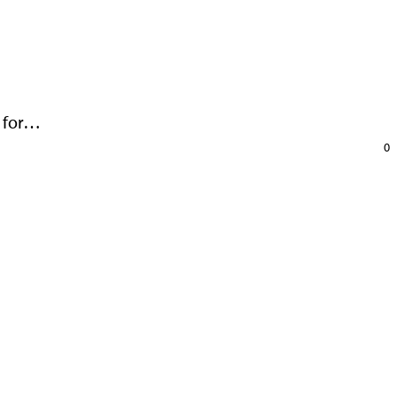
k for…
0