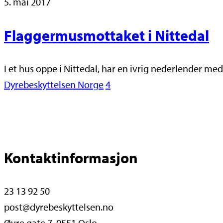
5. mai 2017
Flaggermusmottaket i Nittedal
I et hus oppe i Nittedal, har en ivrig nederlender me
Dyrebeskyttelsen Norge
4
Kontaktinformasjon
23 13 92 50
post@dyrebeskyttelsen.no
Øvre gate 7, 0551 Oslo