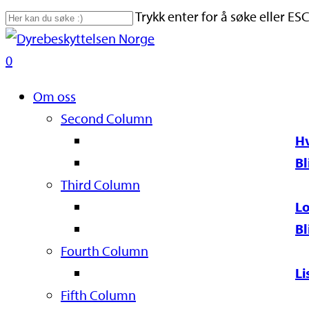
Skip
Trykk enter for å søke eller ESC
to
Close
main
Search
search
0
content
Naviger
Om oss
Second Column
Hv
Bl
Third Column
Lo
Bl
Fourth Column
Li
Fifth Column