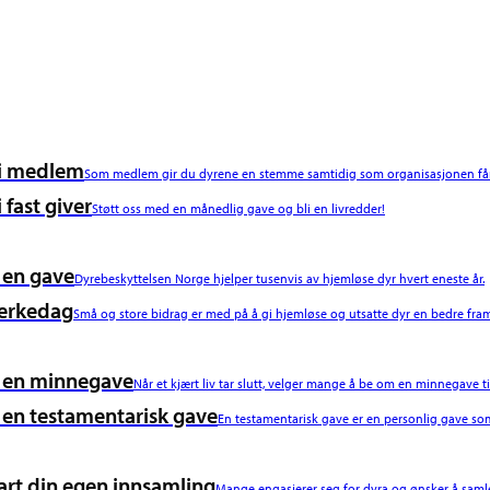
i medlem
Som medlem gir du dyrene en stemme samtidig som organisasjonen får 
i fast giver
Støtt oss med en månedlig gave og bli en livredder!
 en gave
Dyrebeskyttelsen Norge hjelper tusenvis av hjemløse dyr hvert eneste år.
erkedag
Små og store bidrag er med på å gi hjemløse og utsatte dyr en bedre fram
 en minnegave
Når et kjært liv tar slutt, velger mange å be om en minnegave ti
 en testamentarisk gave
En testamentarisk gave er en personlig gave som
art din egen innsamling
Mange engasjerer seg for dyra og ønsker å samle