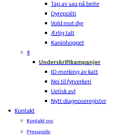
Tap av sau på beite
Dyrepoliti
Vold mot dyr
Ærlig talt
Kaninhoppet
4
Underskriftkampanjer
ID-merking av katt
Nei til fyrverkeri
Uetisk avl
Nytt diagnoseregister
Kontakt
Kontakt oss
Presseside