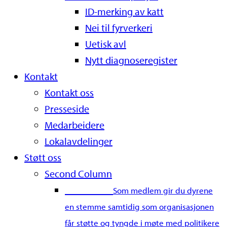
ID-merking av katt
Nei til fyrverkeri
Uetisk avl
Nytt diagnoseregister
Kontakt
Kontakt oss
Presseside
Medarbeidere
Lokalavdelinger
Støtt oss
Second Column
Bli medlem
Som medlem gir du dyrene
en stemme samtidig som organisasjonen
får støtte og tyngde i møte med politikere