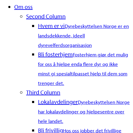
Close
Om oss
Menu
Second Column
Hvem er vi
Dyrebeskyttelsen Norge er en
landsdekkende, ideell
dyrevelferdsorganisasjon
Bli fosterhjem
Fosterhjem gjør det mulig
for oss å hjelpe enda flere dyr og ikke
minst gi spesialtilpasset hjelp til dem som
trenger det.
Third Column
Lokalavdelinger
Dyrebeskyttelsen Norge
har lokalavdelinger og hjelpesentre over
hele landet.
Bli frivillig
Hos oss jobber det frivillige