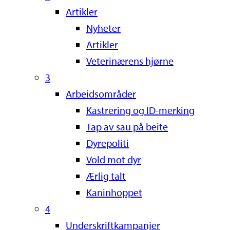
Artikler
Nyheter
Artikler
Veterinærens hjørne
3
Arbeidsområder
Kastrering og ID-merking
Tap av sau på beite
Dyrepoliti
Vold mot dyr
Ærlig talt
Kaninhoppet
4
Underskriftkampanjer