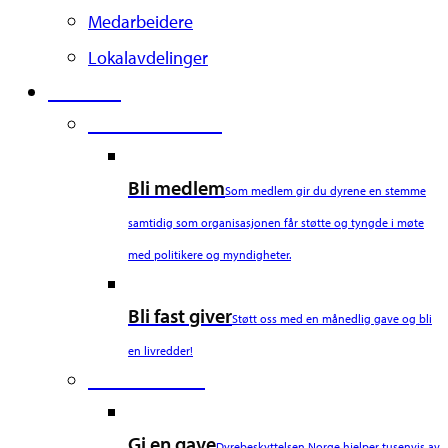
Medarbeidere
Lokalavdelinger
Støtt oss
Second Column
Bli medlem
Som medlem gir du dyrene en stemme
samtidig som organisasjonen får støtte og tyngde i møte
med politikere og myndigheter.
Bli fast giver
Støtt oss med en månedlig gave og bli
en livredder!
Third Column
Gi en gave
Dyrebeskyttelsen Norge hjelper tusenvis av