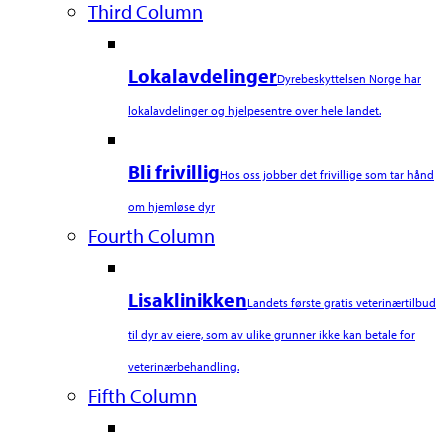
Third Column
Lokalavdelinger
Dyrebeskyttelsen Norge har
lokalavdelinger og hjelpesentre over hele landet.
Bli frivillig
Hos oss jobber det frivillige som tar hånd
om hjemløse dyr
Fourth Column
Lisaklinikken
Landets første gratis veterinærtilbud
til dyr av eiere, som av ulike grunner ikke kan betale for
veterinærbehandling.
Fifth Column