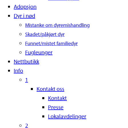
Adopsjon
Dyr i nød
Mistanke om dyremishandling
Skadet/påkjørt dyr
Funnet/mistet familiedyr
Fugleunger
Nettbutikk
Info
1
Kontakt oss
Kontakt
Presse
Lokalavdelinger
2