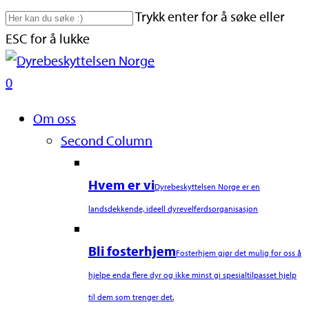
Skip
Trykk enter for å søke eller
to
ESC for å lukke
main
Close
content
Search
search
0
Naviger
Om oss
Second Column
Hvem er vi
Dyrebeskyttelsen Norge er en
landsdekkende, ideell dyrevelferdsorganisasjon
Bli fosterhjem
Fosterhjem gjør det mulig for oss å
hjelpe enda flere dyr og ikke minst gi spesialtilpasset hjelp
til dem som trenger det.