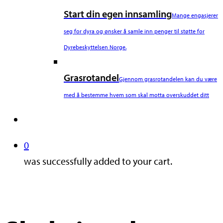
Start din egen innsamling
Mange engasjerer
seg for dyra og ønsker å samle inn penger til støtte for
Dyrebeskyttelsen Norge.
Grasrotandel
Gjennom grasrotandelen kan du være
med å bestemme hvem som skal motta overskuddet ditt
search
0
was successfully added to your cart.
Nyheter