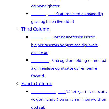
og myndigheter.
Bli fast giver
Støtt oss med en månedlig
gave og bli en livredder!
Third Column
Gi en gave
Dyrebeskyttelsen Norge
hjelper tusenvis av hjemløse dyr hvert
eneste år.
Merkedag
Små og store bidrag er med på
å gi hjemløse og utsatte dyr en bedre
framtid.
Fourth Column
Gi en minnegave
Når et kjært liv tar slutt,
velger mange å be om en minnegave til en
god sak.