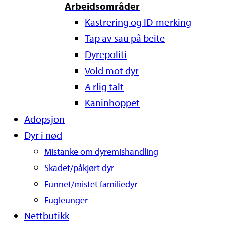
Arbeidsområder
Kastrering og ID-merking
Tap av sau på beite
Dyrepoliti
Vold mot dyr
Ærlig talt
Kaninhoppet
Adopsjon
Dyr i nød
Mistanke om dyremishandling
Skadet/påkjørt dyr
Funnet/mistet familiedyr
Fugleunger
Nettbutikk