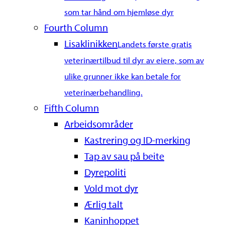
som tar hånd om hjemløse dyr
Fourth Column
Lisaklinikken
Landets første gratis
veterinærtilbud til dyr av eiere, som av
ulike grunner ikke kan betale for
veterinærbehandling.
Fifth Column
Arbeidsområder
Kastrering og ID-merking
Tap av sau på beite
Dyrepoliti
Vold mot dyr
Ærlig talt
Kaninhoppet