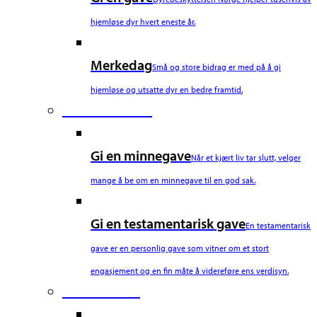
hjemløse dyr hvert eneste år.
Merkedag
Små og store bidrag er med på å gi
hjemløse og utsatte dyr en bedre framtid.
Fourth Column
Gi en minnegave
Når et kjært liv tar slutt, velger
mange å be om en minnegave til en god sak.
Gi en testamentarisk gave
En testamentarisk
gave er en personlig gave som vitner om et stort
engasjement og en fin måte å videreføre ens verdisyn.
Fifth Column